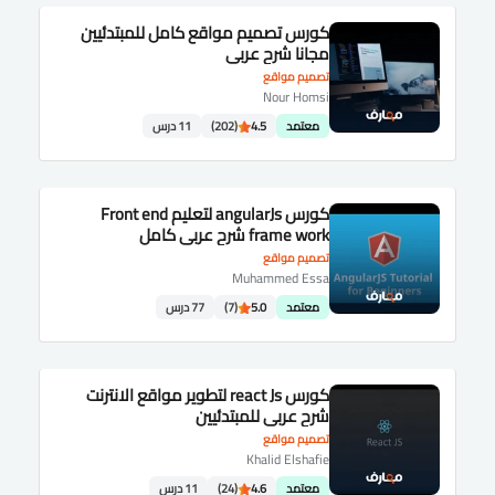
كورس تصميم مواقع كامل للمبتدئيين
مجانا شرح عربى
تصميم مواقع
Nour Homsi
معتمد
4.5
(202)
11 درس
كورس angularJs لتعليم Front end
frame work شرح عربى كامل
تصميم مواقع
Muhammed Essa
معتمد
5.0
(7)
77 درس
كورس react Js لتطوير مواقع الانترنت
شرح عربى للمبتدئيين
تصميم مواقع
Khalid Elshafie
معتمد
4.6
(24)
11 درس