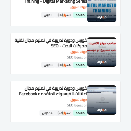
Training - Digital Marketing Series
دورات تسويق
معتمد
4.3
(86)
5 درس
كورس ودورة تدريبية في تعليم مجال تقنية
محركات البحث - SEO
دورات تسويق
SEO Equation
معتمد
4.4
(80)
8 درس
كورس ودورة تدريبية في تعليم مجال
اعلانات الفيسبوك المتقدمه Facebook
advanced ads
دورات تسويق
SEO Equation
معتمد
4.7
(22)
14 درس