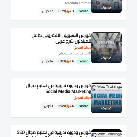
Mustafa Othman
معتمد
4.3
(579)
27 درس
كورس التسويق الالكترونى كامل
للمبتدئين شرح عربى
دورات تسويق
لايف جروب | مسوقاتي
معتمد
4.4
(583)
24 درس
كورس ودورة تدريبية في تعليم مجال
Social Media Marketing
دورات تسويق
معتمد
4.4
(649)
3 درس
كورس ودورة تدريبية في تعليم مجال SEO