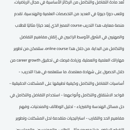
تُعد مادة التفاضل والتكامل من الركائز الأساسية في مجال الرياضيات،
وتلعب دورًا حيويًا في العديد من التخصصات العلمية والهندسية. تقدم
منصة معارف هذا التدريب course المميز الذي يُعد خيارًا مثاليًا للطلاب
والمهنيين في الشرق الأوسط الراغبين في إتقان مفاهيم التفاضل
والتكامل من البداية. من خلال هذا online course، ستتمكن من تطوير
مهاراتك العلمية والعملية، وزيادة فرصك في تحقيق career growth من
خلال الحصول على شهادة معتمدة. ما ستتعلمه في هذا التدريب: -
أساسيات التفاضل والتكامل وكيفية تطبيقها على المشكلات الحقيقية -
قواعد الاشتقاق والتكامل وأنواعهما - استخدام التفاضل والتكامل في
حل مسائل الهندسة والفيزياء - تحليل الوظائف والمنحنيات، وفهم
مفاهيم الحد والتقارب - استراتيجيات متقدمة لحل المشكلات وتطوير
التفكير الرياضي هذا course مثالي للطلاب، والمهندسين، والمحاسبين،