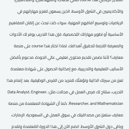
والأكاديميين في الشرق الأوسط، الذين يسعون لتعزيز مهاراتهم في
الرياضيات وتوسيع آفاقهم المهنية. سواء كنت تبحث عن إتقان المفاهيم
الأساسية أو تطوير مهاراتك التخصصية، فإن هذا التدريب يوفر لك الأدوات
والمعرفة اللازمة لتحقيق أهدافك. لماذا تختار هذا course على منصة
معارف؟ لأننا نضمن تقديم محتوى تعليمي عالي الجودة، مدعوم بأفضل
الأساليب التعليمية والتدريبية، مع إمكانية الحصول على شهادة معتمدة
تعزز من سيرتك الذاتية وتؤهلّك للمزيد من الفرص الوظيفية. بعد إتمام هذا
التدريب، ستتاح لك فرص العمل في مجالات مثل: Data Analyst، Engineer،
Researcher، and Mathematician. كما أن الشهادة المعتمدة من منصة
معارف ستعزز من مصداقيتك في سوق العمل في السعودية، الإمارات،
وباقي دول الشرق الأوسط. انضم الآن إلى هذا الدورة المُعتمدة وتقدم