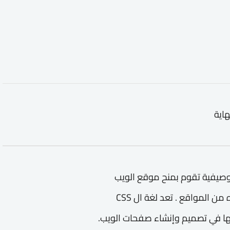
هاية
صار ل - (Cascading Style Sheet) لغة توصيفية تقوم بمنح موقع الويب
شكله الجميل وتصميمه الفريد الذي سيميزه عن غيره من المواقع . تعد لغة ال CSS
 لها وبجانبها في تصميم وإنشاء صفحات الويب.