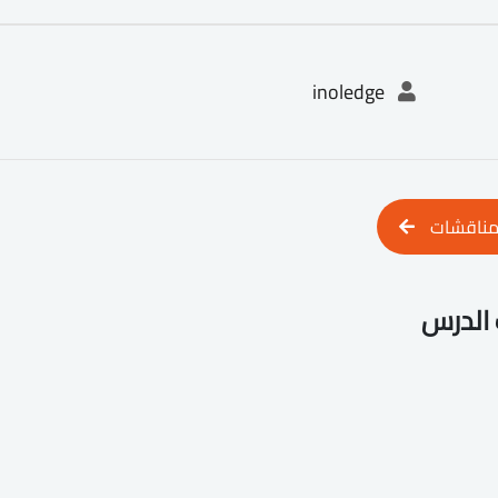
inoledge
مناقشات
الدرس