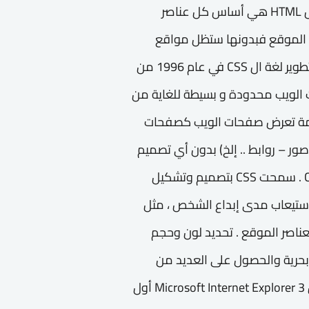
تشكل كل من هاتان اللغتان الأساس لكل موقع، فال HTML هي أساس كل عناصر
صميم وشكل الموقع فبدونها ستظل مواقع
الويب نصًا عاديًا على خلفيات بيضاء. قبل البدء ببناء و تطوير لغة ال CSS في عام 1996 من
المية (W3C) ، كانت صفحات الويب محدودة و بسيطة للغاية من
يمة تعرض صفحات الويب كصفحات
 – روابط .. إلخ) بدون أي تصميم
يذكر. ولم يكن هناك تخطيط لموعد إطلاق لغة ال CSS . سمحت CSS بتصميم وتشكيل
ستيعاب مدى إبداع الشخص ، مثل
ناصر الموقع . تحديد لون وحجم
ر بحرية والحصول على العديد من
الحركات في الموقع . والعديد من المزايا الاخرى . كان Microsoft Internet Explorer 3 أول