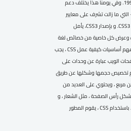
متصفح تم من خلاله عرض واستخدام CSS في عام 1998. وفي يومنا هذا يختلف دعم
ض خصائص CSS من متصفح إلى اخر. أصدرت W3C- التي ما زالت تشرف على معايير
الويب و تحديدها- معياراً أو إصداراً جديداً ل CSS وهو CSS3. و بإصدار CSS3، يأمل
ءة وعرض كل خاصية من خصائص لغة
ال CSS بنفس العرض والطريقة . كيف تعمل CSS ؟ لفهم أساسيات كيفية عمل CSS ، يجب
حيث تكون عناصر صفحات الويب عبارة عن وحدات على
تم تخصيص حجمها وشكلها عن طريق
ارة عن مربع ، ويحتوي على العديد من
تشكل رأس الصفحة ، مثل الشعار ، و
الناف بار ، و أيقونات التواصل الاجتماعية وما إلى ذلك. باستخدام CSS ، يقوم المطور