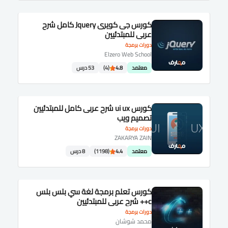
كورس جى كويرى Jquery كامل شرح
عربى للمبتدئيين
دورات برمجة
Elzero Web School
معتمد
4.8
(4)
53 درس
كورس ui ux شرح عربى كامل للمبتدئيين
تصميم ويب
دورات برمجة
ZAKARYA ZAIN
معتمد
4.4
(1198)
8 درس
كورس تعلم برمجة لغة سي بلس بلس
c++ شرح عربى للمبتدئيين
دورات برمجة
محمد شوشان