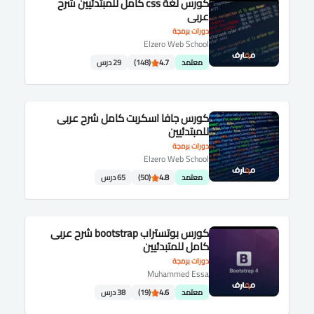
كورس لغة css كامل للمبتدئيين شرح
عربى
دورات برمجة
Elzero Web School
معتمد
4.7
(148)
29 درس
كورس جافا اسكربت كامل شرح عربى
للمبتدئيين
دورات برمجة
Elzero Web School
معتمد
4.8
(50)
65 درس
كورس بوتستراب bootstrap شرح عربى
كامل للمتبدئيين
دورات برمجة
Muhammed Essa
معتمد
4.6
(19)
38 درس