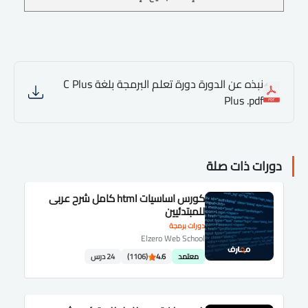
نبذه عن الدورة دورة تعلم البرمجة بلغة C Plus
Plus .pdf
دورات ذات صلة
كورس اساسيات html كامل شرح عربى
للمبتدئيين
دورات برمجة
Elzero Web School
معتمد
4.6
(1106)
24 درس