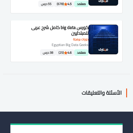
معتمد
4.5
(678)
55 درس
كورس big data كامل شرح عربى
للمبتدئيين
دورات برمجة
Egyptian Big Data Geeks
معتمد
4.6
(25)
38 درس
الأسئلة والتعليقات