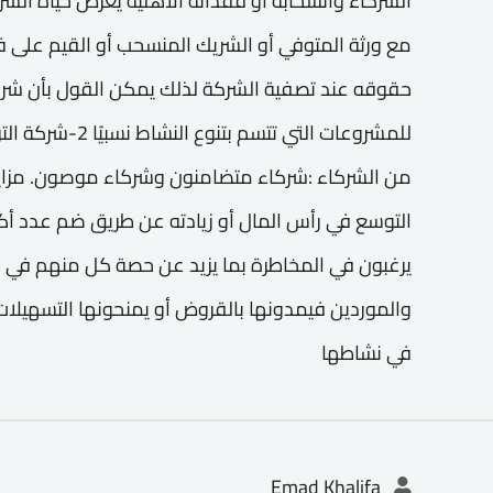
الشركاء وانسحابه أو فقدانه الأهلية يعرِّض حياة الش
مع ورثة المتوفي أو الشريك المنسحب أو القيم على فا
حقوقه عند تصفية الشركة لذلك يمكن القول بأن شرك
للمشروعات التي تتس
من الشركاء :شركاء متضامنون وشركاء موصون. مزايا 
التوسع في رأس المال أو زيادته عن طريق ضم عدد أكب
يرغبون في المخاطرة بما يزيد عن حصة كل منهم في رأ
والموردين فيمدونها بالقروض أو يمنحونها التسهيلات ا
في نشاطها
Emad Khalifa