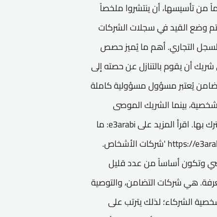
ً من تأسيسها، أن ينتشروا ملخصاً
يتم وضع القيد في سجلات الشركات
لسجل التجاري. أهم ما يُميز حصص
ي شريك أن يقوم بالتنازل عن حصته إلى
تضامن يُعتبر مسؤول مسؤولية كاملة
 شخصية، بينما الشريك الموصى
فتقتصر مسئوليته بمقدار الحصة الرأس مالية التي اشترك بها. اقرأ المزيد على e3arabi: ما
هي محاسبة شركات الأشخاص؟ https://e3arabi.com/?p=533139 'شركات الأشخاص.
خصي وتكون أساساً من عدد قليل
معرفة. هي شركات التضامن، والتوصية
 شخصية الشركاء؛ لذلك يترتب على