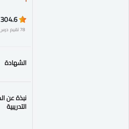
30
4.6
78 تقيم
درس
الشهادة
نبذة عن ال
التدريبية