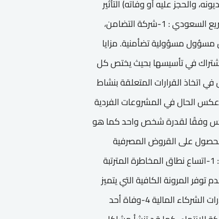
، والحجز عليه أو وفاته) التأثير
على حياة الشركة. وتشمل شركات الأشخاص في التشريع السعودي : 1-شركة التضامن،
مسؤول مسؤولية تضأمنية. مزايا
لخبراء للاشتراك في تأسيسها بحيث يختص كل
 أكثر من شخص في اتخاذ القرارات المتعلقة بنشاط
ى عكس الحال في المشروعات الفردية
ليس وفقًا لقدرة شخص واحد كما هو
تمكن الشركة من الحصول على القروض المصرفية
وائتمان الموردين بطريقة أيسر عيوب شركات التضامن: 1-اتساع نطاق المخاطرة المترتبة
مسئولية المطلقة لكل شريك من الشركاء 2-عدم توفر المرونة الكافية التي يتميز
بها المشروع الفردي 3-رأس مال الشركة محدود بقدرات الشركاء المالية 4-وفاة أحد