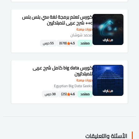
كورس تعلم برمجة لغة سي بلس بلس
c++ شرح عربى للمبتدئيين
دورات برمجة
محمد شوشان
معتمد
4.5
(678)
55 درس
كورس big data كامل شرح عربى
للمبتدئيين
دورات برمجة
Egyptian Big Data Geeks
معتمد
4.6
(25)
38 درس
الأسئلة والتعليقات