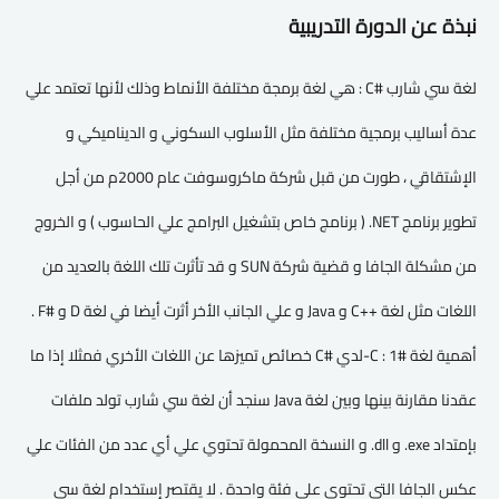
نبذة عن الدورة التدريبية
لغة سي شارب #C : هي لغة برمجة مختلفة الأنماط وذلك لأنها تعتمد علي
عدة أساليب برمجية مختلفة مثل الأسلوب السكوني و الديناميكي و
الإشتقاقي ، طورت من قبل شركة ماكروسوفت عام 2000م من أجل
تطوير برنامج NET. ( برنامج خاص بتشغيل البرامج علي الحاسوب ) و الخروج
من مشكلة الجافا و قضية شركة SUN و قد تأثرت تلك اللغة بالعديد من
اللغات مثل لغة ++C و Java و علي الجانب الأخر أثرت أيضا في لغة D و #F .
أهمية لغة #C : 1-لدي #C خصائص تميزها عن اللغات الأخري فمثلا إذا ما
عقدنا مقارنة بينها وبين لغة Java سنجد أن لغة سي شارب تولد ملفات
بإمتداد exe. و dll. و النسخة المحمولة تحتوي علي أي عدد من الفئات علي
عكس الجافا التي تحتوي علي فئة واحدة . لا يقتصر إستخدام لغة سي