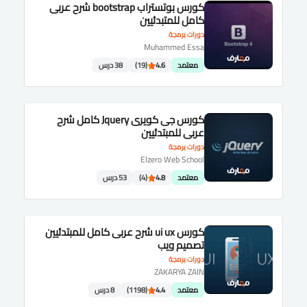
كورس بوتستراب bootstrap شرح عربى
كامل للمتبدئيين
دورات برمجة
Muhammed Essa
معتمد
4.6
(19)
38 درس
كورس جى كويرى Jquery كامل شرح
عربى للمبتدئيين
دورات برمجة
Elzero Web School
معتمد
4.8
(4)
53 درس
كورس ui ux شرح عربى كامل للمبتدئيين
تصميم ويب
دورات برمجة
ZAKARYA ZAIN
معتمد
4.4
(1198)
8 درس