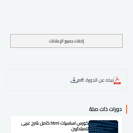
إخفاء جميع الإعلانات
نبذه عن الدورة .pdf
دورات ذات صلة
كورس اساسيات html كامل شرح عربى
للمبتدئيين