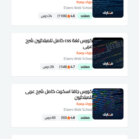
دورات برمجة
Elzero Web School
معتمد
4.6
(1106)
24 درس
كورس لغة css كامل للمبتدئيين شرح
عربى
دورات برمجة
Elzero Web School
معتمد
4.7
(148)
29 درس
كورس جافا اسكربت كامل شرح عربى
للمبتدئيين
دورات برمجة
Elzero Web School
معتمد
4.8
(50)
65 درس