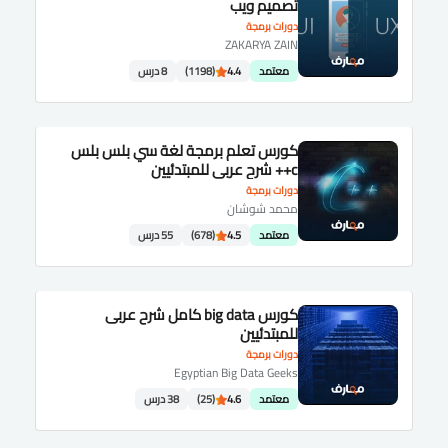
تصميم ويب
دورات برمجة
ZAKARYA ZAIN
معتمد
4.4
(1198)
8 درس
كورس تعلم برمجة لغة سي بلس بلس
c++ شرح عربى للمبتدئيين
دورات برمجة
محمد شوشان
معتمد
4.5
(678)
55 درس
كورس big data كامل شرح عربى
للمبتدئيين
دورات برمجة
Egyptian Big Data Geeks
معتمد
4.6
(25)
38 درس