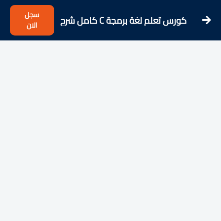
سجل
كورس تعلم لغة برمجة C كامل شرح
الان
عربى للمتبدئيين