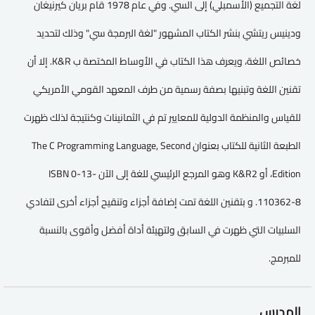
لغة التجميع (الأسمبلي) إلى السي. وفي عام 1978 قام بريان كيرنيغان
ودينيس ريتشي بنشر الكتاب المشهور "لغة البرمجة سي" وذلك لتحديد
خصائص اللغة، ويعرف هذا الكتاب في الأوساط المختصة ب K&R. إلا أن
تقنين اللغة وتبنيها بصفة رسمية من طرف المعهد القومي الأمريكي
للقياس والمنظمة الدولية للمعايير تم في الثمانينات وكنتيجة لذلك ظهرت
الطبعة الثانية للكتاب بعنوان The C Programming Language, Second
Edition، أو K&R2 وهو المرجع الرئيسي للغة إلى الآن ISBN 0-13-
110362-8. و بتقنين اللغة تمت إضافة أجزاء وتنقيح أجزاء أخرى لتفادي
السلبيات التي ظهرت في السابق ولتهيئة أداة أفضل وأقوى بالنسبة
للمبرمج.
المدرس