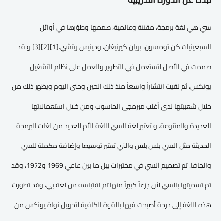
سي هي لغة برمجة، مقننة وعالمية، صممها وطوّرها في أوائل
السبعينيات كن تومسون، بريان كيرنيغان، ودينيس ريتشي.[1][2][3] و قد
صممت في الأصل لتستعمل في التطوير والعمل على نظام التشغيل
يونكس، ثم لقيت انتشاراً واسعاً منذ ذلك الحين وحتى اليوم ويظهر ذلك من
خلال شعبيتها لدى أغلب مبرمجي الحاسوب ومن خلال استعمالاتها
العديدة والمتنوعة. و تعتبر لغة السي اللغة الأم للعديد من لغات البرمجة
الحديثة مثل السي بلس بلس والتي تعتبر توسيعا وإضافة مكملة للسي
والجافا. تم تصميم السي في مختبرات بيل ما بين عامي 1969 و1972، وقد
تم تسميتها بالسي لأن جزءاً كبيراً منها تم اقتباسه من لغة بي، وقد تطورت
هذه اللغة إلى درجة أصبحت فيها بالقوة الكافية لتحويل نواة يونكس من