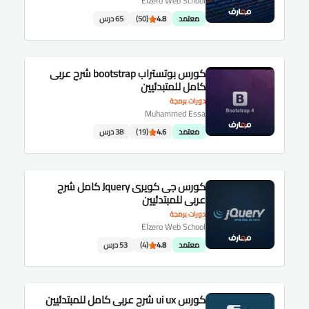
Elzero Web School
معتمد
4.8
(50)
65 درس
كورس بوتستراب bootstrap شرح عربى
كامل للمتبدئيين
دورات برمجة
Muhammed Essa
معتمد
4.6
(19)
38 درس
كورس جى كويرى Jquery كامل شرح
عربى للمبتدئيين
دورات برمجة
Elzero Web School
معتمد
4.8
(4)
53 درس
كورس ui ux شرح عربى كامل للمبتدئيين