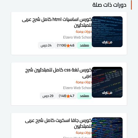
دورات ذات صلة
كورس اساسيات html كامل شرح عربى
للمبتدئيين
دورات برمجة
Elzero Web School
معتمد
4.6
(1106)
24 درس
كورس لغة css كامل للمبتدئيين شرح
عربى
دورات برمجة
Elzero Web School
معتمد
4.7
(148)
29 درس
كورس جافا اسكربت كامل شرح عربى
للمبتدئيين
دورات برمجة