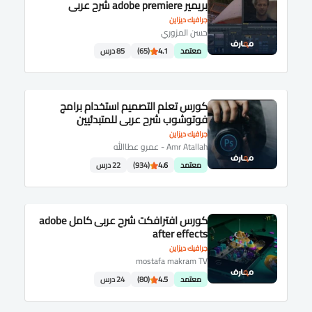
بريمير adobe premiere شرح عربى
جرافيك ديزاين
حسن المزوري
معتمد
4.1
(65)
85 درس
كورس تعلم التصميم استخدام برامج
فوتوشوب شرح عربى للمتبدئيين
جرافيك ديزاين
Amr Atallah - عمرو عطاالله
معتمد
4.6
(934)
22 درس
كورس افترافكت شرح عربى كامل adobe
after effects
جرافيك ديزاين
mostafa makram TV
معتمد
4.5
(80)
24 درس