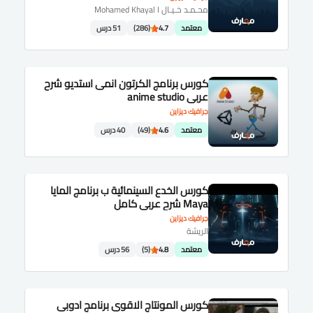
محـمـد خـيـال Mohamed Khayal I
معتمد
4.7
(286)
51 درس
كورس برنامج الكرتون انمى استديو شرح
عربى anime studio
جرافيك ديزاين
معتمد
4.6
(49)
40 درس
كورس الخدع السينمائية ب برنامج المايا
Maya شرح عربى كامل
جرافيك ديزاين
الريشة
معتمد
4.8
(5)
56 درس
كورس المونتاج الاقوى برنامج ادوبى