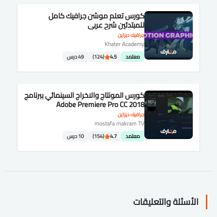
كورس تعلم موشن جرافيك كامل
للمبتدئين شرح عربى
جرافيك ديزاين
Khater Academy
معتمد
4.5
(124)
49 درس
كورس المونتاج والاخراج السينمائي ببرنامج
Adobe Premiere Pro CC 2018
جرافيك ديزاين
mostafa makram TV
معتمد
4.7
(154)
10 درس
الأسئلة والتعليقات