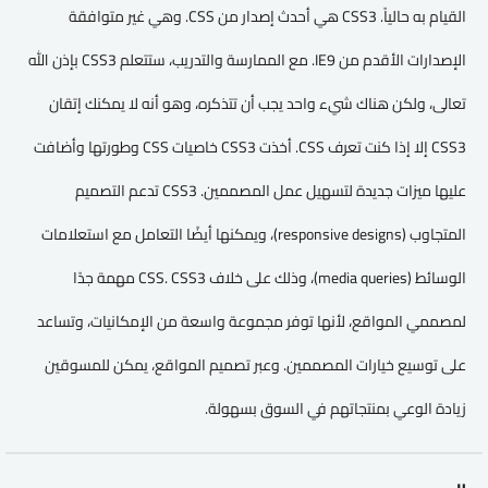
القيام به حالياً. CSS3 هي أحدث إصدار من CSS. وهي غير متوافقة
الإصدارات الأقدم من IE9. مع الممارسة والتدريب، ستتعلم CSS3 بإذن الله
تعالى، ولكن هناك شيء واحد يجب أن تتذكره، وهو أنه لا يمكنك إتقان
CSS3 إلا إذا كنت تعرف CSS. أخذت CSS3 خاصيات CSS وطورتها وأضافت
عليها ميزات جديدة لتسهيل عمل المصممين. CSS3 تدعم التصميم
المتجاوب (responsive designs)، ويمكنها أيضًا التعامل مع استعلامات
الوسائط (media queries)، وذلك على خلاف CSS. CSS3 مهمة جدًا
لمصممي المواقع، لأنها توفر مجموعة واسعة من الإمكانيات، وتساعد
على توسيع خيارات المصممين. وعبر تصميم المواقع، يمكن للمسوقين
زيادة الوعي بمنتجاتهم في السوق بسهولة.