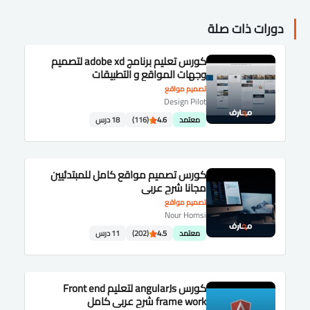
دورات ذات صلة
كورس تعليم برنامج adobe xd لتصميم
وجهات المواقع و التطبيقات
تصميم مواقع
Design Pilot
معتمد
4.6
(116)
18 درس
كورس تصميم مواقع كامل للمبتدئيين
مجانا شرح عربى
تصميم مواقع
Nour Homsi
معتمد
4.5
(202)
11 درس
كورس angularJs لتعليم Front end
frame work شرح عربى كامل