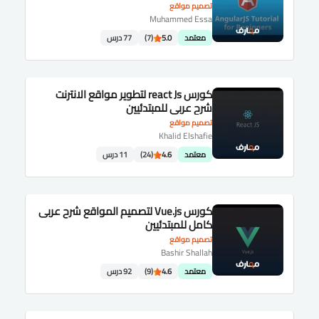
تصميم مواقع
Muhammed Essa
معتمد
5.0
(7)
77 درس
كورس react Js لتطوير مواقع الانترنت
شرح عربى للمبتدئيين
تصميم مواقع
Khalid Elshafie
معتمد
4.6
(24)
11 درس
كورس Vue.js لتصميم المواقع شرح عربى
كامل للمبتدئيين
تصميم مواقع
Bashir Shallah
معتمد
4.6
(9)
92 درس