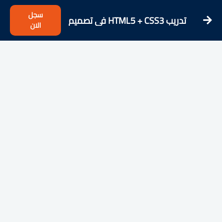
سجل
تدريب HTML5 + CSS3 في تصميم
الان
المواقع