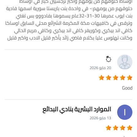
اوساط حلوقهم من يومهم واكبر نرجسيين كبار في اوساط
حلوقهم من يومهم:- في واحدة بنت باريستا سورية اسمها فادية
بنت ايوب عمرها 30-31-32عام يسموها بفادووو بس تغني
وترقص في كافيهات مكة المكرمة الشرائع محلي السابق اوساكا
كافي اند بيكري وكوريفر كافي اند بيكري وكافي مريم الحالي
وكانت تهلوس عليا بكلام فاضي زائد يأكبر قليل الادب واكبر قليل
◌ً
20 مايو 2026
Good
الموارد البشرية بنادي البدائع
13 مايو 2026