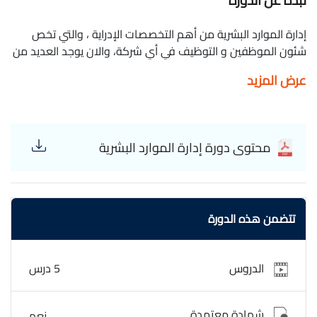
نبذه عن الدورة
إدارة الموارد البشرية من أهم التخصصات الإدراية ، والتي تخص
شئون الموظفين و التوظيف في أي شركة، والان يوجد العديد من
الوظائف داخل هيكل الموارد البشرية. ملتقى الدارين للتعليم
عرض المزيد
المجاني عن بعد Darin Forum _ Session No. 1571 _ Practical
foundations for building human resources management
محتوى دورة إدارة الموارد البشرية
تتضمن هذه الدورة
الدروس
5 درس
شهادة معتمدة
نعم