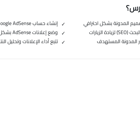
ورس؟
إنشاء حساب Google AdSense وتقديم طلب القبول بنجاح
 الزيارات
وضع إعلانات AdSense بشكل استراتيجي داخل المدونة لزيادة الأرباح
ر المدونة المستهدف
تتبع أداء الإعلانات وتحليل النتائج