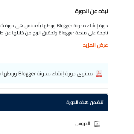
نبذه عن الدورة
دورة إنشاء مدونة Blogger وربطها بأد
ناجحة على منصة Blogger وتحقيق الربح 
عرض المزيد
محتواها. ستتعلم كيفية تخصيص تصميم المدونة باستخدام
إعدادات المدونة لت
كيفية إنشاء محتوى جذاب وملائم لجمهورك المستهدف، م
محتوى دورة إنشاء مدونة Blogger وربطها بأدسنس بسهولة
اللازمة لتقديم طلب القبول في البرنامج. ستتعلم أيضًا ك
الدورة مثالية للمبتدئين الذين يرغبون في بدء مدونة وت
التنفيذ,الدورة مجانية وبشهادة معتمدة. Create a Blogger blog and link it to AdSense
تتضمن هذه الدورة
الدروس