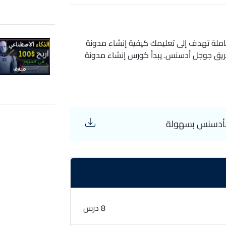
سنس هي دورة شاملة تهدف إلى تعليمك كيفية إنشاء مدونة
من خلالها عن طريق جوجل أدسنس. يبدأ كورس إنشاء مدونة
Blogger وربطها بأدسنس بشرح كيفية إنشاء حساب Blogger، واختيار اسم وعنوان مدونة يعكسان
 القوالب المجانية أو المدفوعة، وضبط
هيئتها لمحركات البحث (SEO) لجذب المزيد من الزوار. بعد بناء المدونة، تغطي الدورة
ع التركيز على تحسين تجربة المستخدم.
بعدها، تنتقل الدورة إلى كيفية إنشاء حساب على Google AdSense وربط مدونتك به، مع شرح الخطوات
يفية وضع الإعلانات بشكل استراتيجي داخل
المدونة لزيادة فرص تحقيق الأرباح، وكيفية تتبع أداء الإعلانات باستخدام أدوات AdSense المدمجة. هذه
حويلها إلى مصدر دخل فعّال بطريقة بسيطة وسهلة
8 درس