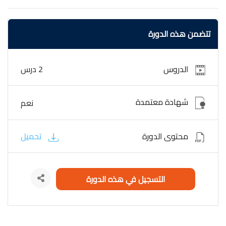
سواء كنت مبتدئًا تبحث عن بداية قوية أو مطورًا محترفًا تسعى
لتعزيز مهاراتك، ستوفر لك الدورة الأدوات والموارد لتوسيع
تتضمن هذه الدورة
معرفتك البرمجية. انضم الآن لتكتشف عالم البرمجة من خلال
أفضل الكتب,الدورة مجانية وبشهادة معتمدة. Abd
AbuGhazaleh عبد ابوغزالة Best programming books
الدروس
2 درس
شهادة معتمدة
نعم
محتوى الدورة
تحميل
التسجيل في هذه الدورة