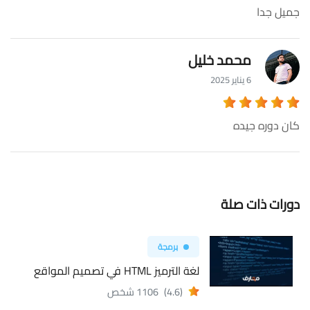
جميل جدا
محمد خليل
6 يناير 2025
كان دوره جيده
دورات ذات صلة
برمجة
لغة الترميز HTML في تصميم المواقع
(4.6)
1106 شخص