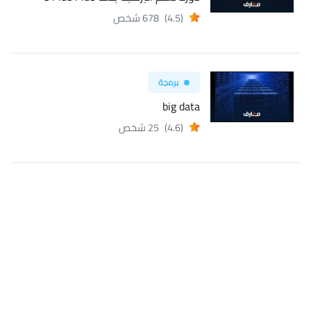
(4.5)
678 شخص
برمجة
big data
(4.6)
25 شخص