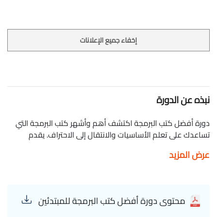
إخفاء جميع الإعلانات
نبذه عن الدورة
دورة أفضل كتب البرمجة اكتشف أهم وأشهر كتب البرمجة التي
تساعدك على تعلم الأساسيات والانتقال إلى الاحتراف. يقدم
كورس أفضل كتب البرمجة مراجعة شاملة لكتب تغطي مختلف
عرض المزيد
لغات البرمجة مثل Python، Java، C++، وJavaScript، بالإضافة إلى
مواضيع مثل تطوير الويب، الذكاء الاصطناعي، وتصميم الأنظمة.
ستتعرف على كيفية اختيار الكتب التي تناسب مستواك واحتياجاتك،
بالإضافة إلى نصائح فعّالة لقراءة واستيعاب المفاهيم البرمجية
محتوى دورة أفضل كتب البرمجة للمبتدئين
بسرعة. الدورة تركز على استراتيجيات التعلم الذاتي باستخدام الكتب
وكيفية تطبيق ما تتعلمه عمليًا من خلال مشاريع برمجية واقعية.