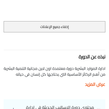
إخفاء جميع الإعلانات
نبذه عن الدورة
ادارة الموارد البشرية دورة معتمدة اون لاين مجانية التنمية البشرية
من أهم الركائز الأساسية التي يحتاجها كل إنسان في حياته
اليومية، بحيث يهدف هذا المفهوم إلى تنمية كل القدرات
عرض المزيد
والمهارات الحياتية وبشكل دائم ومستمر، بما يمكِّن هذا الإنسان
من القيام بنشاطه وعمله المعتاد على أكمل وجه فى هذة الدورة
سنتناول الاساليب الحديثة فى ادارة الموارد البشرية. Human
resource management
محتوى دورة الاساليب الحديثة فى ادارة