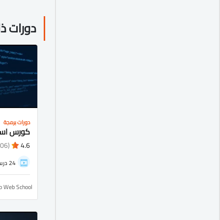
دورات ذ
دورات برمجة
(1106)
4.6
24 درس
ro Web School