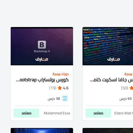
برمجة
دورات برمجة
كورس جافا اسكربت كامل شرح عربى للمبتدئيين
كورس بوتستراب bootstrap شرح عربى كامل للمتبدئيين
(19)
4.6
(50)
65 درس
38 درس
Elzero Web 
معتمد
Muhammed Essa
معتمد