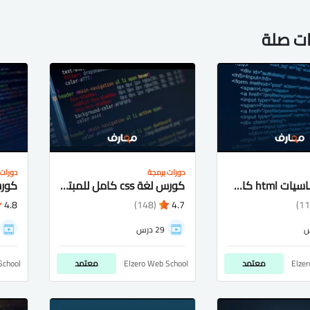
ات صلة
دورات برمجة
دورات 
كورس اساسيات html كامل شرح عربى للمبتدئيين
كورس لغة css كامل للمبتدئيين شرح عربى
4.8
(148)
4.7
29 درس
Elze
معتمد
Elzero Web School
معتمد
School