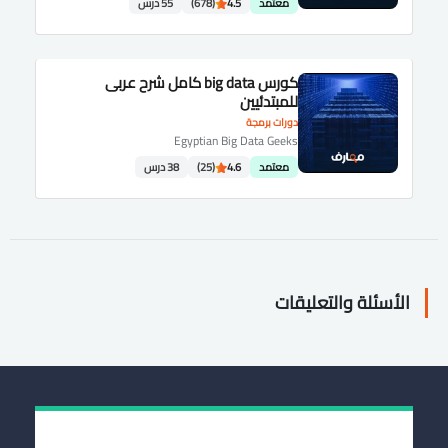
معتمد
4.5
(678)
55 درس
كورس big data كامل شرح عربى
للمبتدئيين
دورات برمجة
Egyptian Big Data Geeks
معتمد
4.6
(25)
38 درس
الأسئلة والتعليقات