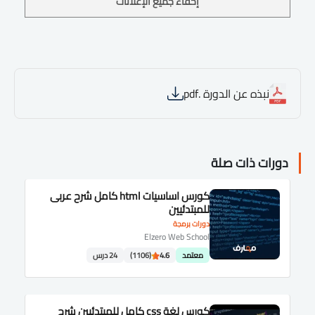
إخفاء جميع الإعلانات
نبذه عن الدورة .pdf
دورات ذات صلة
كورس اساسيات html كامل شرح عربى
للمبتدئيين
دورات برمجة
Elzero Web School
معتمد
4.6
(1106)
24 درس
كورس لغة css كامل للمبتدئيين شرح