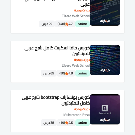
عربى
دورات برمجة
Elzero Web School
معتمد
4.7
(148)
29 درس
كورس جافا اسكربت كامل شرح عربى
للمبتدئيين
دورات برمجة
Elzero Web School
معتمد
4.8
(50)
65 درس
كورس بوتستراب bootstrap شرح عربى
كامل للمتبدئيين
دورات برمجة
Muhammed Essa
معتمد
4.6
(19)
38 درس