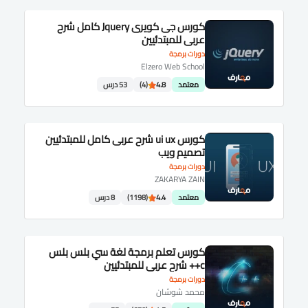
كورس جى كويرى Jquery كامل شرح
عربى للمبتدئيين
دورات برمجة
Elzero Web School
معتمد
4.8
(4)
53 درس
كورس ui ux شرح عربى كامل للمبتدئيين
تصميم ويب
دورات برمجة
ZAKARYA ZAIN
معتمد
4.4
(1198)
8 درس
كورس تعلم برمجة لغة سي بلس بلس
c++ شرح عربى للمبتدئيين
دورات برمجة
محمد شوشان