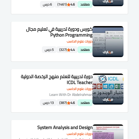
معتمد
4.6
(1461)
6 درس
كورس ودورة تدريبية في تعليم مجال
Python Programming
دورات علوم الحاسب
معتمد
4.4
(327)
5 درس
دورة تدريبية لتعلم منهج الرخصة الدولية
ICDL Teacher
دورات علوم الحاسب
Learn With Dr Abdelrahman
معتمد
4.6
(387)
13 درس
System Analysis and Design
دورات علوم الحاسب