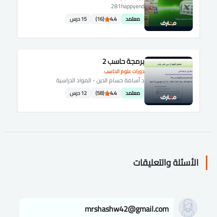
281happyend
معتمد
4.4
(16)
15 درس
برمجة حاسب 2
دورات علوم الحاسب
د أسامة حسام الدين - المواد الدراسية
معتمد
4.4
(58)
12 درس
الأسئلة والتعليقات
mrshashw42@gmail.com