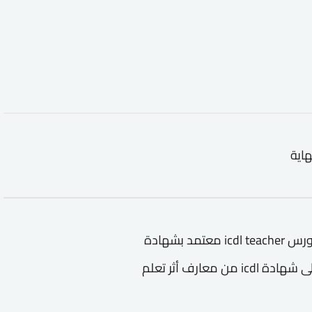
هاية
icdl teacher دورة مقدمة من منصة معارف ويعد كورس icdl teacher معتمد بشهادة
اكاديمية مجانية ويمكنك من خلال الدورة الحصول على شهادة icdl من معارف أثر تعلم