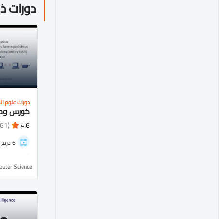
دورات ذ
دورات علوم ا
(1461)
4.6
6 درس
uter Science