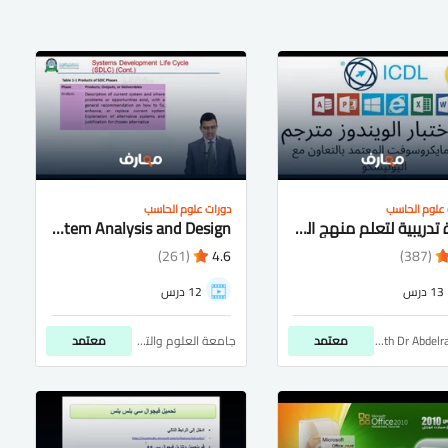
 علوم الحاسب
دورات علوم الحاسب
دورة تدريبية لتعلم منهج الرخصة الدولية ICDL Teacher
System Analysis and Design
(261)
4.6
(387)
13 درس
12 درس
Learn With Dr Abdelrahman
معتمد
جامعة العلوم والتكنولوجيا التعليم الالكتروني والتعلم عن بُعد
معتمد