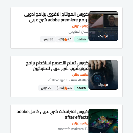
كورس المونتاج الاقوى برنامج ادوبى
بريمير adobe premiere شرح عربى
جرافيك ديزاين
حسن المزوري
معتمد
4.1
(65)
85 درس
كورس تعلم التصميم استخدام برامج
فوتوشوب شرح عربى للمتبدئيين
جرافيك ديزاين
Amr Atallah - عمرو عطاالله
معتمد
4.6
(934)
22 درس
كورس افترافكت شرح عربى كامل adobe
after effects
جرافيك ديزاين
mostafa makram TV