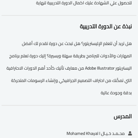
للحصول علي الشهادة عليك اكمال الدورة التدريبية لنهاية
نبذة عن الدورة التدريبية
هل تريد أن تتعلم الإليستريتور؟ هل تبحث عن دورة تقدم لك أفضل
المهارات والأدوات للبرنامج بطريقة سهلة ويسيرة؟ إليك دورة تعلم برنامج
اليستريتور Adobe Illustrator من معارف تأتيك كأحد أهم الدورات الاحترافية
التي تمكّنك من احتراف التصميم الجرافيكي وإنشاء الرسومات المتحركة
بدقة وجودة عالية
المدرس
محـمـد خـيـال Mohamed Khayal I