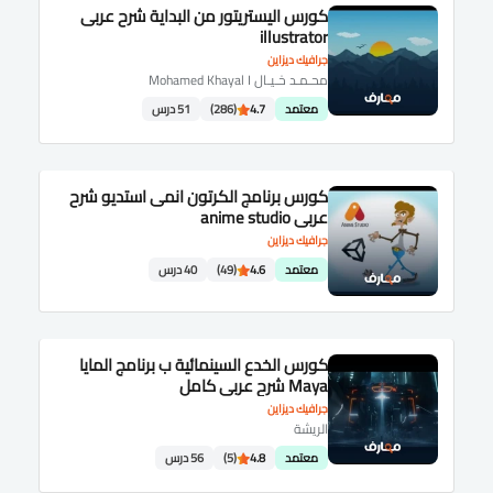
كورس اليستريتور من البداية شرح عربى
illustrator
جرافيك ديزاين
محـمـد خـيـال Mohamed Khayal I
معتمد
4.7
(286)
51 درس
كورس برنامج الكرتون انمى استديو شرح
عربى anime studio
جرافيك ديزاين
معتمد
4.6
(49)
40 درس
كورس الخدع السينمائية ب برنامج المايا
Maya شرح عربى كامل
جرافيك ديزاين
الريشة
معتمد
4.8
(5)
56 درس