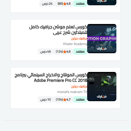
معتمد
4.5
(80)
24 درس
كورس تعلم موشن جرافيك كامل
للمبتدئين شرح عربى
جرافيك ديزاين
Khater Academy
معتمد
4.5
(124)
49 درس
كورس المونتاج والاخراج السينمائي ببرنامج
Adobe Premiere Pro CC 2018
جرافيك ديزاين
mostafa makram TV
معتمد
4.7
(154)
10 درس