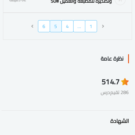
وتصديره للمطبعة والعميل #50
6
5
4
…
1
نظرة عامة
51
4.7
286 تقيم
درس
الشهادة