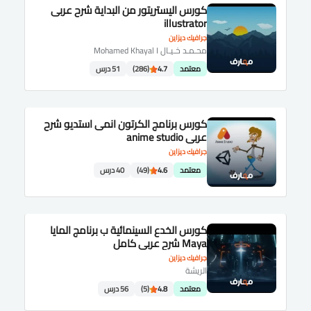
كورس اليستريتور من البداية شرح عربى
illustrator
جرافيك ديزاين
محـمـد خـيـال Mohamed Khayal I
معتمد
4.7
(286)
51 درس
كورس برنامج الكرتون انمى استديو شرح
عربى anime studio
جرافيك ديزاين
معتمد
4.6
(49)
40 درس
كورس الخدع السينمائية ب برنامج المايا
Maya شرح عربى كامل
جرافيك ديزاين
الريشة
معتمد
4.8
(5)
56 درس