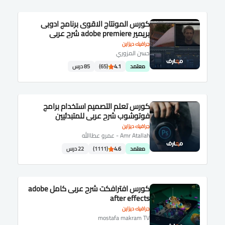
كورس المونتاج الاقوى برنامج ادوبى
بريمير adobe premiere شرح عربى
جرافيك ديزاين
حسن المزوري
معتمد
4.1
(65)
85 درس
كورس تعلم التصميم استخدام برامج
فوتوشوب شرح عربى للمتبدئيين
جرافيك ديزاين
Amr Atallah - عمرو عطاالله
معتمد
4.6
(1111)
22 درس
كورس افترافكت شرح عربى كامل adobe
after effects
جرافيك ديزاين
mostafa makram TV