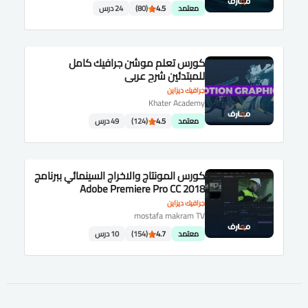
معتمد
4.5
(80)
24 درس
كورس تعلم موشن جرافيك كامل
للمبتدئين شرح عربى
جرافيك ديزاين
Khater Academy
معتمد
4.5
(124)
49 درس
كورس المونتاج والاخراج السينمائي ببرنامج
Adobe Premiere Pro CC 2018
جرافيك ديزاين
mostafa makram TV
معتمد
4.7
(154)
10 درس