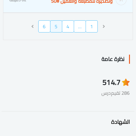
وتصديره للمطبعة والعميل #50
6
5
4
…
1
نظرة عامة
51
4.7
286 تقيم
درس
الشهادة