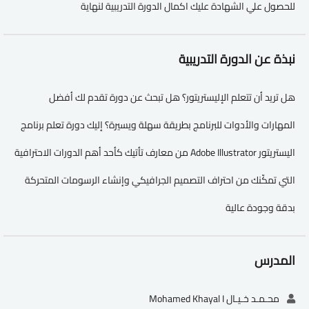
للحصول علي الشهادة عليك اكمال الدورة التدريبية لنهاية
نبذة عن الدورة التدريبية
هل تريد أن تتعلم الإليستريتور؟ هل تبحث عن دورة تقدم لك أفضل
المهارات والأدوات للبرنامج بطريقة سهلة ويسيرة؟ إليك دورة تعلم برنامج
اليستريتور Adobe Illustrator من معارف تأتيك كأحد أهم الدورات الاحترافية
التي تمكّنك من احتراف التصميم الجرافيكي وإنشاء الرسومات المتحركة
بدقة وجودة عالية
المدرس
محـمـد خـيـال Mohamed Khayal I