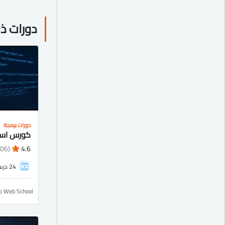
دورات ذ
دورات برمجة
(1106)
4.6
24 درس
ro Web School