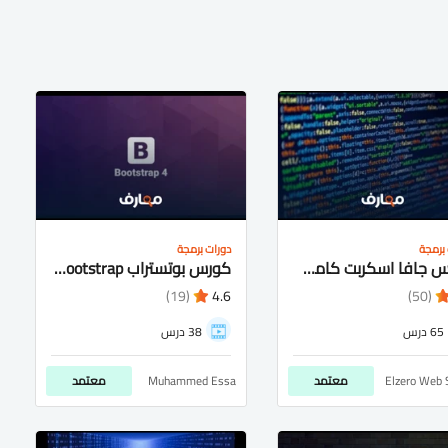
برمجة
دورات برمجة
كورس جافا اسكربت كامل شرح عربى للمبتدئيين
كورس بوتستراب bootstrap شرح عربى كامل للمتبدئيين
(19)
4.6
(50)
65 درس
38 درس
Elzero Web 
معتمد
Muhammed Essa
معتمد