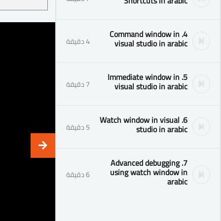
Shortcuts in arabic
4. Command window in
4 دقيقة
visual studio in arabic
5. Immediate window in
7 دقيقة
visual studio in arabic
6. Watch window in visual
5 دقيقة
studio in arabic
7. Advanced debugging
using watch window in
6 دقيقة
arabic