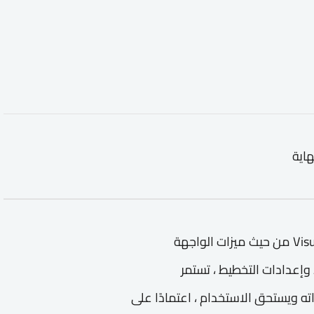
هاية
دورة معتمدة اون لاين مجانية بينما يتقدم Visual Studio من حيث ميزات الواجهة
نظيم النوافذ وإعدادات التخطيط ، تستمر
 قادر تمامًا في حد ذاته ويستحق الاستخدام ، اعتمادًا على