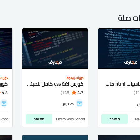
ات صلة
دورات برمجة
دورات 
كورس اساسيات html كامل شرح عربى للمبتدئيين
كورس لغة css كامل للمبتدئيين شرح عربى
4.8
(148)
4.7
29 درس
Elze
معتمد
Elzero Web School
معتمد
School