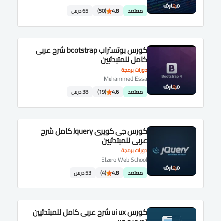
معتمد
4.8
(50)
65 درس
كورس بوتستراب bootstrap شرح عربى
كامل للمتبدئيين
دورات برمجة
Muhammed Essa
معتمد
4.6
(19)
38 درس
كورس جى كويرى Jquery كامل شرح
عربى للمبتدئيين
دورات برمجة
Elzero Web School
معتمد
4.8
(4)
53 درس
كورس ui ux شرح عربى كامل للمبتدئيين