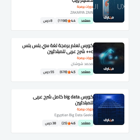
تصميم ويب
دورات برمجة
ZAKARYA ZAIN
معتمد
4.4
(1198)
8 درس
كورس تعلم برمجة لغة سي بلس بلس
c++ شرح عربى للمبتدئيين
دورات برمجة
محمد شوشان
معتمد
4.5
(678)
55 درس
كورس big data كامل شرح عربى
للمبتدئيين
دورات برمجة
Egyptian Big Data Geeks
معتمد
4.6
(25)
38 درس