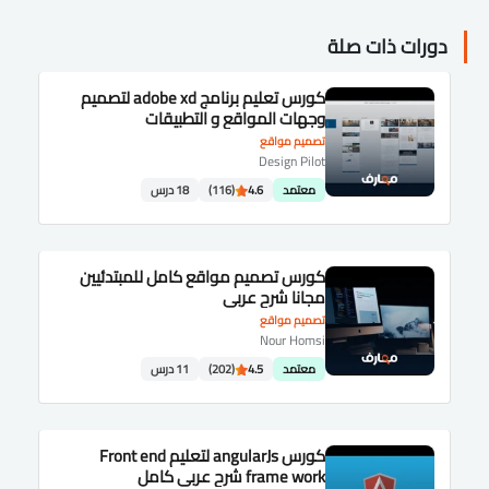
دورات ذات صلة
كورس تعليم برنامج adobe xd لتصميم
وجهات المواقع و التطبيقات
تصميم مواقع
Design Pilot
معتمد
4.6
(116)
18 درس
كورس تصميم مواقع كامل للمبتدئيين
مجانا شرح عربى
تصميم مواقع
Nour Homsi
معتمد
4.5
(202)
11 درس
كورس angularJs لتعليم Front end
frame work شرح عربى كامل