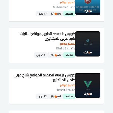
تصميم مواقع
Muhammed Essa
معتمد
5.0
(7)
77 درس
كورس react Js لتطوير مواقع الانترنت
شرح عربى للمبتدئيين
تصميم مواقع
Khalid Elshafie
معتمد
4.6
(24)
11 درس
كورس Vue.js لتصميم المواقع شرح عربى
كامل للمبتدئيين
تصميم مواقع
Bashir Shallah
معتمد
4.6
(9)
92 درس