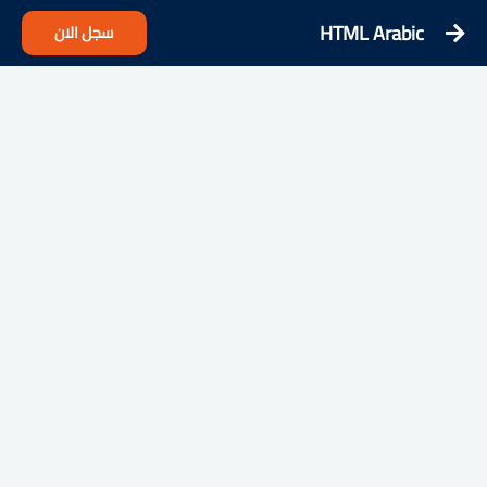
HTML Arabic
سجل الان