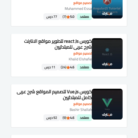
تصميم مواقع
Muhammed Essa
معتمد
5.0
(7)
77 درس
كورس react Js لتطوير مواقع الانترنت
شرح عربى للمبتدئيين
تصميم مواقع
Khalid Elshafie
معتمد
4.6
(24)
11 درس
كورس Vue.js لتصميم المواقع شرح عربى
كامل للمبتدئيين
تصميم مواقع
Bashir Shallah
معتمد
4.6
(9)
92 درس