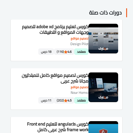
دورات ذات صلة
كورس تعليم برنامج adobe xd لتصميم
وجهات المواقع و التطبيقات
تصميم مواقع
Design Pilot
معتمد
4.6
(116)
18 درس
كورس تصميم مواقع كامل للمبتدئيين
مجانا شرح عربى
تصميم مواقع
Nour Homsi
معتمد
4.5
(202)
11 درس
كورس angularJs لتعليم Front end
frame work شرح عربى كامل