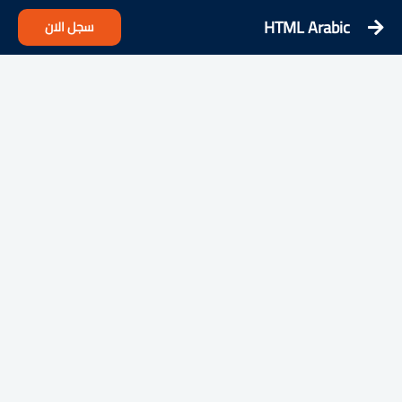
HTML Arabic
سجل الان