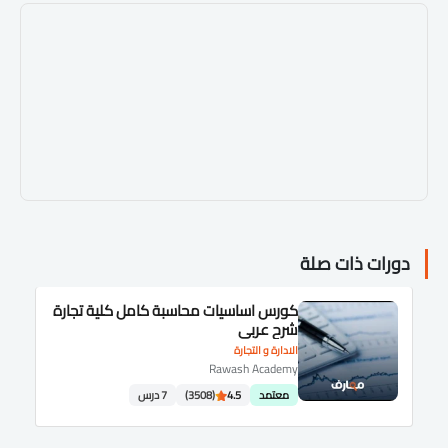
دورات ذات صلة
كورس اساسيات محاسبة كامل كلية تجارة
شرح عربى
الادارة و التجارة
Rawash Academy
معتمد
4.5
(3508)
7 درس