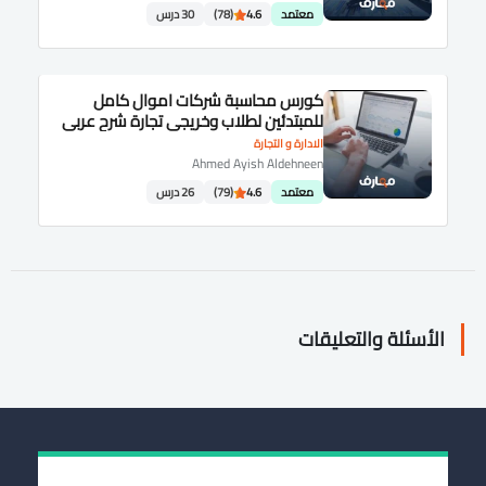
معتمد
4.6
(78)
30 درس
كورس محاسبة شركات اموال كامل
للمبتدئين لطلاب وخريجى تجارة شرح عربى
الادارة و التجارة
Ahmed Ayish Aldehneen
معتمد
4.6
(79)
26 درس
الأسئلة والتعليقات