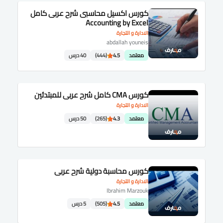
كورس اكسيل محاسبى شرح عربى كامل
Accounting by Excel
الادارة و التجارة
abdallah youneis
معتمد
4.5
(444)
40 درس
كورس CMA كامل شرح عربى للمبتدئين
الادارة و التجارة
معتمد
4.3
(265)
50 درس
كورس محاسبة دولية شرح عربى
الادارة و التجارة
Ibrahim Marzouk
معتمد
4.5
(505)
5 درس