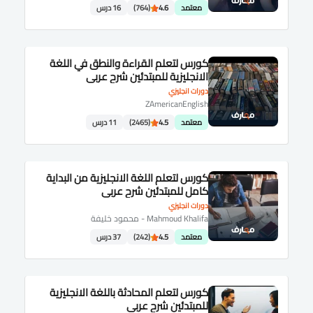
معتمد
4.6
(764)
16 درس
كورس لتعلم القراءة والنطق في اللغة
الانجليزية للمبتدئين شرح عربى
دورات انجليزي
ZAmericanEnglish
معتمد
4.5
(2465)
11 درس
كورس لتعلم اللغة الانجليزية من البداية
كامل للمبتدئين شرح عربى
دورات انجليزي
Mahmoud Khalifa - محمود خليفة
معتمد
4.5
(242)
37 درس
كورس لتعلم المحادثة باللغة الانجليزية
للمبتدئين شرح عربى