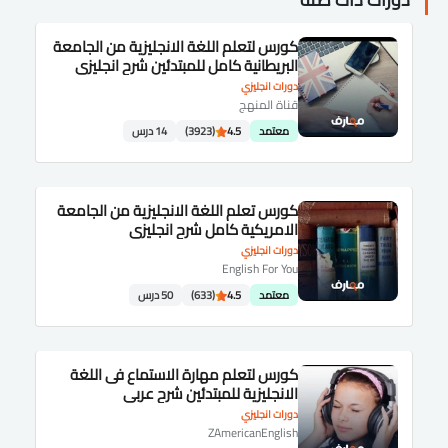
كورس لتعلم اللغة الانجليزية من الجامعة
البريطانية كامل للمبتدئين شرح انجليزى
دورات انجليزي
قناة المنهج
معتمد
4.5
(3923)
14 درس
كورس تعلم اللغة الانجليزية من الجامعة
الامريكية كامل شرح انجليزى
دورات انجليزي
English For You
معتمد
4.5
(633)
50 درس
كورس لتعلم مهارة الاستماع فى اللغة
الانجليزية للمبتدئين شرح عربى
دورات انجليزي
ZAmericanEnglish