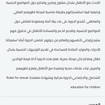
التحدث مع الأطفال بشكل مفتوح وصريح ومُحترم حول المواضيع الجنسية
وكيفية تلبية استفساراتهم بطريقة مناسبة لمرحلة تطويرهم العقلي
والعاطفي. تُشجع الدورة على بناء بيئة آمنة ومفتوحة للنقاش حول
المواضيع الجنسية، وتقديم الدعم والمساندة للأطفال في تحقيق فهم
سليم وإيجابي لأنفسهم وللعالم من حولهم. تتضمن الدورة أيضًا استعراضًا
للأدوات والموارد المتاحة للمساعدة في تقديم التوجيهات الجنسية بشكل
فعّال وملائم لكل مرحلة عمرية. تعتبر هذه الدورة أداة قيمة للوالدين
والمربين لبناء علاقات صحية ومفيدة مع الأطفال وتعزيز تطويرهم
الشخصي والاجتماعي,الدورة مجانية وبشهادة معتمدة. Rules for sexual
education for children
المدرس