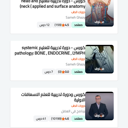
كورس - دورة تدريبية لتعليم head and
neck ( applied and surface anatomy)
دورات الطب
Sameh Ghazy
معتمد
4.5
(159)
12 درس
كورس - دورة تدريبية لتعليم systemic
pathology: BONE , ENDOCRINE , LYMPH
,BLOOD and CNS.
دورات الطب
Sameh Ghazy
معتمد
0.0
(0)
7 درس
كورس ودورة تدريبية لتعلم الاسعافات
الاولية
دورات الطب
برنامج في العضل
معتمد
4.6
(10199)
41 درس