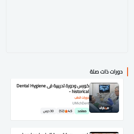
دورات ذات صلة
كورس ودورة تدريبية فى Dental Hygiene
- historical
دورات الطب
UMichDent
معتمد
4.5
(52)
30 درس