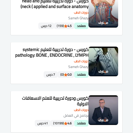
كورس - دورة تدريبية لتعليم head and
neck ( applied and surface anatomy)
دورات الطب
Sameh Ghazy
معتمد
4.5
(159)
12 درس
كورس - دورة تدريبية لتعليم systemic
pathology: BONE , ENDOCRINE , LYMPH
,BLOOD and CNS.
دورات الطب
Sameh Ghazy
معتمد
0.0
(0)
7 درس
كورس ودورة تدريبية لتعلم الاسعافات
الاولية
دورات الطب
برنامج في العضل
معتمد
4.6
(10199)
41 درس