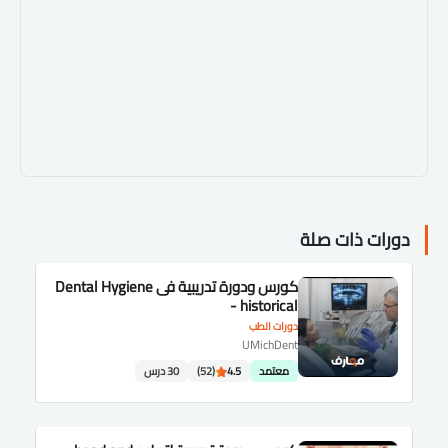
دورات ذات صلة
كورس ودورة تدريبية فى Dental Hygiene
- historical
دورات الطب
UMichDent
معتمد
4.5
(52)
30 درس