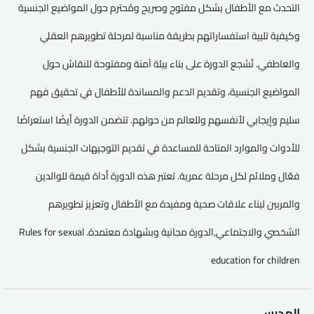
التحدث مع الأطفال بشكل مفتوح وصريح ومُحترم حول المواضيع الجنسية
وكيفية تلبية استفساراتهم بطريقة مناسبة لمرحلة تطويرهم العقلي
والعاطفي. تُشجع الدورة على بناء بيئة آمنة ومفتوحة للنقاش حول
المواضيع الجنسية، وتقديم الدعم والمساندة للأطفال في تحقيق فهم
سليم وإيجابي لأنفسهم وللعالم من حولهم. تتضمن الدورة أيضًا استعراضًا
للأدوات والموارد المتاحة للمساعدة في تقديم التوجيهات الجنسية بشكل
فعّال وملائم لكل مرحلة عمرية. تعتبر هذه الدورة أداة قيمة للوالدين
والمربين لبناء علاقات صحية ومفيدة مع الأطفال وتعزيز تطويرهم
الشخصي والاجتماعي,الدورة مجانية وبشهادة معتمدة. Rules for sexual
education for children
المدرس