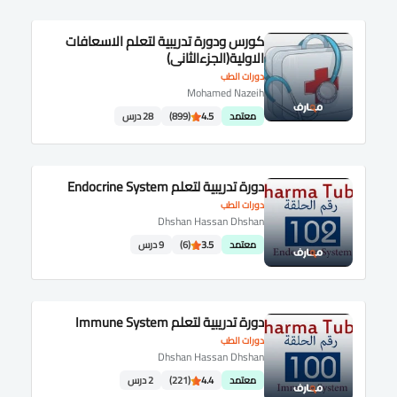
كورس ودورة تدريبية لتعلم الاسعافات
الاولية(الجزءالثانى)
دورات الطب
Mohamed Nazeih
معتمد
4.5
(899)
28 درس
دورة تدريبية لتعلم Endocrine System
دورات الطب
Dhshan Hassan Dhshan
معتمد
3.5
(6)
9 درس
دورة تدريبية لتعلم Immune System
دورات الطب
Dhshan Hassan Dhshan
معتمد
4.4
(221)
2 درس