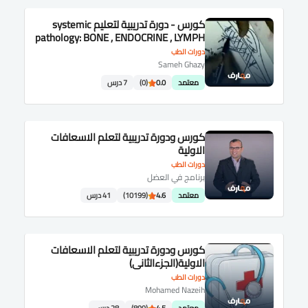
كورس - دورة تدريبية لتعليم systemic
pathology: BONE , ENDOCRINE , LYMPH
,BLOOD and CNS.
دورات الطب
Sameh Ghazy
معتمد
0.0
(0)
7 درس
كورس ودورة تدريبية لتعلم الاسعافات
الاولية
دورات الطب
برنامج في العضل
معتمد
4.6
(10199)
41 درس
كورس ودورة تدريبية لتعلم الاسعافات
الاولية(الجزءالثانى)
دورات الطب
Mohamed Nazeih