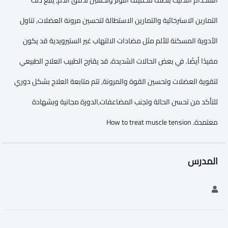
استخدام التدليك بلطف لتخفيف التوتر وتحسين تدفق الدم, يتبع ذلك
التمارين الاسترخائية والتمارين الاستطالة لتحسين مرونة العضلات, تناول
الأدوية المسكنة للألم مثل مضادات الالتهاب غير الستيرويدية قد يكون
مفيدًا أيضًا. في بعض الحالات الشديدة، قد يقترح الطبيب العلاج الطبيعي
لتقوية العضلات وتحسين القوة والمرونة, تتم متابعة العلاج بشكل دوري
للتأكد من تحسن الحالة وتجنب المضاعفات,الدورة مجانية وبشهادة
معتمدة. How to treat muscle tension
المدرس