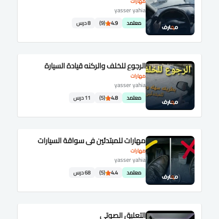
مهارات
yasser yahia
معتمد
4.9
(9)
8 درس
الرجوع للخلف والركنه قيادة السيارة
مهارات
yasser yahia
معتمد
4.8
(5)
11 درس
مهارات للمبتدئين في سواقة السيارات
مهارات
yasser yahia
معتمد
4.4
(5)
68 درس
التعليق الصوتي