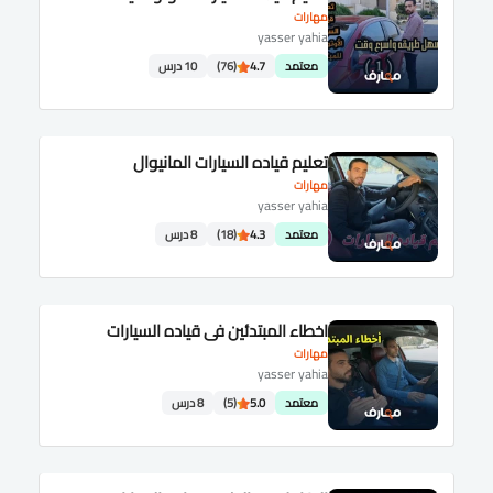
مهارات
yasser yahia
معتمد
4.7
(76)
10 درس
تعليم قياده السيارات المانيوال
مهارات
yasser yahia
معتمد
4.3
(18)
8 درس
اخطاء المبتدئين في قياده السيارات
مهارات
yasser yahia
معتمد
5.0
(5)
8 درس