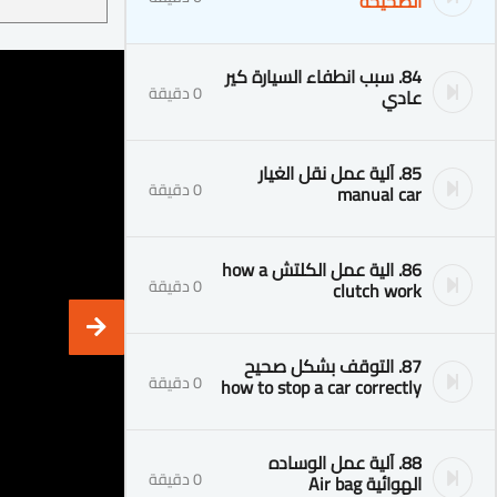
الصحيحة
84. سبب انطفاء السيارة كير
0 دقيقة
عادي
85. آلية عمل نقل الغيار
0 دقيقة
manual car
86. الية عمل الكلتش how a
0 دقيقة
clutch work
87. التوقف بشكل صحيح
0 دقيقة
how to stop a car correctly
88. آلية عمل الوساده
0 دقيقة
الهوائية Air bag