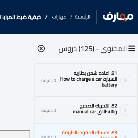
الرئيسية
مهارات
كيفية ضبط المرايا ال
المحتوي - (125) دروس
81. اعاده شحن بطاريه
السياره How to charge a car
0 دقيقة
battery
82. التحريك الصحيح
0 دقيقة
والانطلاق manual car
83. امساك المقود بالطريقة
0 دقيقة