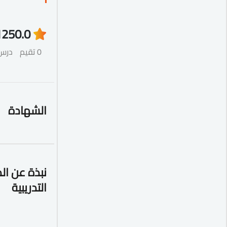
125
0.0
0 تقيم
درس
الشهادة
نبذة عن ال
التدريبية