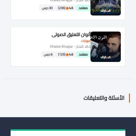
معتمد
4.6
(236)
30 درس
ألوان التعليق الصوتي
مهارات
خالد النجار - Khaled Alnajjar
معتمد
4.6
(125)
6 درس
الأسئلة والتعليقات