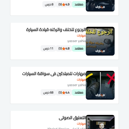
معتمد
4.9
(9)
8 درس
الرجوع للخلف والركنه قيادة السيارة
مهارات
yasser yahia
معتمد
4.8
(5)
11 درس
مهارات للمبتدئين في سواقة السيارات
مهارات
yasser yahia
معتمد
4.4
(5)
68 درس
التعليق الصوتي
مهارات
خالد النجار - Khaled Alnajjar