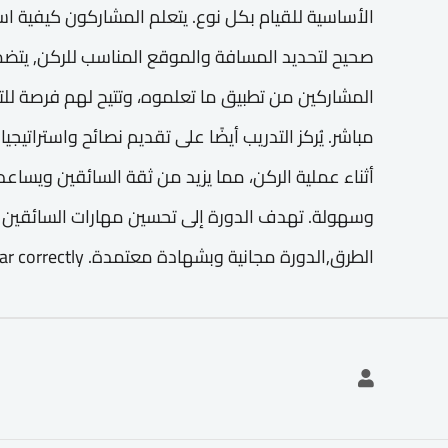
الأساسية للقيام بكل نوع. يتعلم المشاركون كيفية اس
صحيح لتحديد المسافة والموقع المناسب للركن, يتضمن
المشاركين من تطبيق ما تعلموه، وتتيح لهم فرصة للت
مباشر. يُركز التدريب أيضًا على تقديم نصائح واستراتيج
أثناء عملية الركن، مما يزيد من ثقة السائقين ويساعد
وسهولة. تهدف الدورة إلى تحسين مهارات السائقين ف
الطرق,الدورة مجانية وبشهادة معتمدة. How to park the car correctly