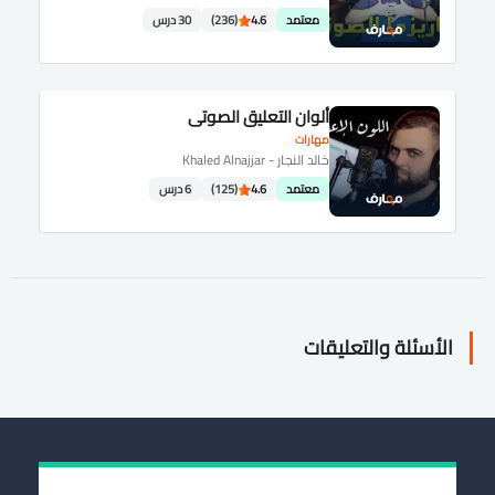
معتمد
4.6
(236)
30 درس
ألوان التعليق الصوتي
مهارات
خالد النجار - Khaled Alnajjar
معتمد
4.6
(125)
6 درس
الأسئلة والتعليقات