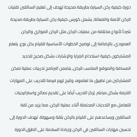
دورة كيفية ركن السيارة بطريقة صحيحة تهدف إلى تعليم السائقين تقنيات
الركن الآمنة والفعالة, يشمل كورس كيفية ركن السيارة بطريقة صحيحة
شرحاً لأنواع مختلفة من عمليات الركن مثل الركن الموازي والركن
العمودي، بالإضافة إلى توضيح الخطوات الأساسية للقيام بكل نوع. يتعلم
المشاركون كيفية استخدام المرايا والإشارات بشكل صحيح لتحديد
المسافة والموقع المناسب للركن, يتضمن البرنامج تدريبات عملية تمكن
المشاركين من تطبيق ما تعلموه، وتتيح لهم فرصة للتدريب على المهارات
اللازمة بشكل مباشر. يُركز التدريب أيضًا على تقديم نصائح واستراتيجيات
للتعامل مع التحديات المحتملة أثناء عملية الركن، مما يزيد من ثقة
السائقين ويساعدهم على القيام بالركن بثقة وسهولة. تهدف الدورة إلى
تحسين مهارات السائقين في الركن وزيادة السلامة على الطرق,الدورة