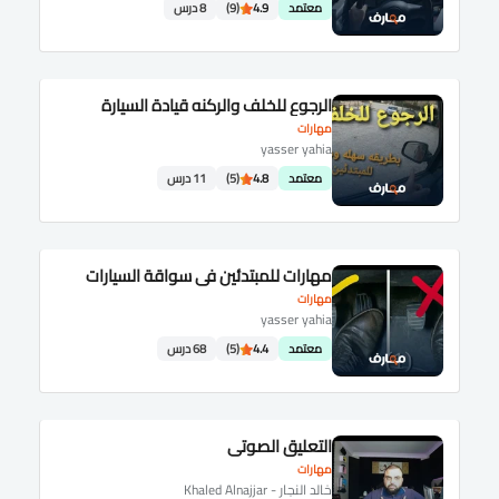
معتمد
4.9
(9)
8 درس
الرجوع للخلف والركنه قيادة السيارة
مهارات
yasser yahia
معتمد
4.8
(5)
11 درس
مهارات للمبتدئين في سواقة السيارات
مهارات
yasser yahia
معتمد
4.4
(5)
68 درس
التعليق الصوتي
مهارات
خالد النجار - Khaled Alnajjar