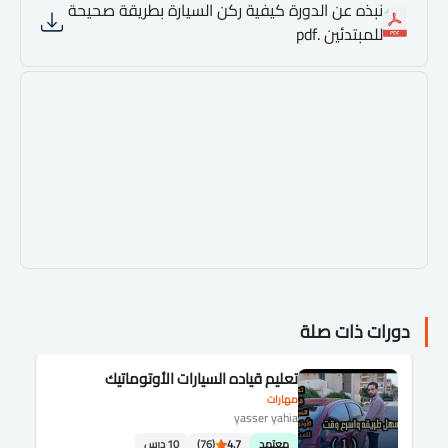
نبذه عن الدورة كيفية ركن السيارة بطريقة صحيحة
للمبتدئين .pdf
دورات ذات صلة
تعليم قياده السيارات الأوتوماتيك
مهارات
yasser yahia
معتمد
4.7
(76)
10 درس