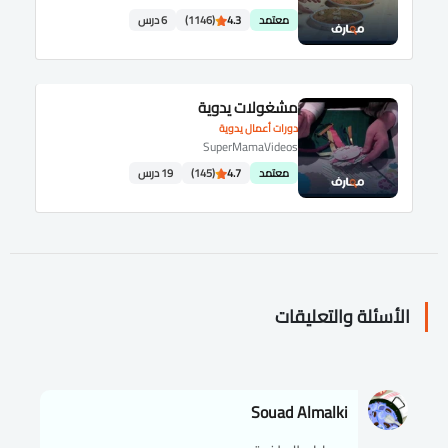
معتمد
4.3
(1146)
6 درس
مشغولات يدوية
دورات أعمال يدوية
SuperMamaVideos
معتمد
4.7
(145)
19 درس
الأسئلة والتعليقات
Souad Almalki