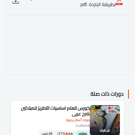
بطريقة الباردة .pdf
دورات ذات صلة
كورس لتعلم اساسيات التطريز للمبتدئين
شرح عربى
دورات أعمال يدوية
CraftsInA
معتمد
4.4
(171)
29 درس