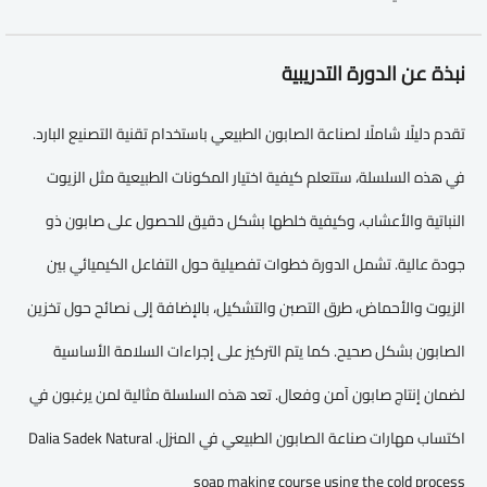
نبذة عن الدورة التدريبية
تقدم دليلًا شاملًا لصناعة الصابون الطبيعي باستخدام تقنية التصنيع البارد.
في هذه السلسلة، ستتعلم كيفية اختيار المكونات الطبيعية مثل الزيوت
النباتية والأعشاب، وكيفية خلطها بشكل دقيق للحصول على صابون ذو
جودة عالية. تشمل الدورة خطوات تفصيلية حول التفاعل الكيميائي بين
الزيوت والأحماض، طرق التصبن والتشكيل، بالإضافة إلى نصائح حول تخزين
الصابون بشكل صحيح. كما يتم التركيز على إجراءات السلامة الأساسية
لضمان إنتاج صابون آمن وفعال. تعد هذه السلسلة مثالية لمن يرغبون في
اكتساب مهارات صناعة الصابون الطبيعي في المنزل. Dalia Sadek Natural
soap making course using the cold process