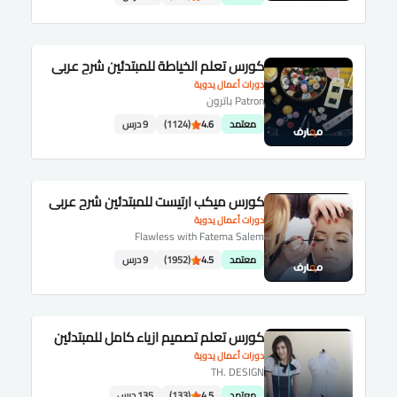
كورس تعلم الخياطة للمبتدئين شرح عربى
دورات أعمال يدوية
Patron باترون
معتمد
4.6
(1124)
9 درس
كورس ميكب ارتيست للمبتدئين شرح عربى
دورات أعمال يدوية
Flawless with Fatema Salem
معتمد
4.5
(1952)
9 درس
كورس تعلم تصميم ازياء كامل للمبتدئين
دورات أعمال يدوية
TH. DESIGN
معتمد
4.5
(133)
135 درس