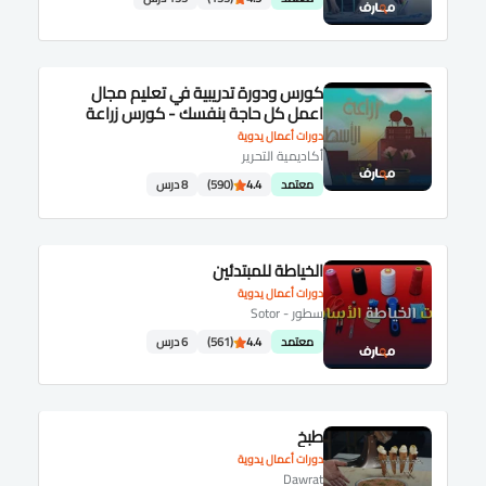
كورس ودورة تدريبية في تعليم مجال
اعمل كل حاجة بنفسك - كورس زراعة
أسطح المنازل
دورات أعمال يدوية
أكاديمية التحرير
معتمد
4.4
(590)
8 درس
الخياطة للمبتدئين
دورات أعمال يدوية
سطور - Sotor
معتمد
4.4
(561)
6 درس
طبخ
دورات أعمال يدوية
Dawrat