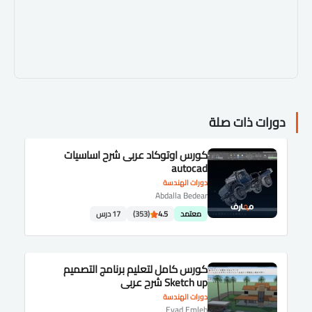
دورات ذات صلة
كورس اوتوكاد عربى شرح اساسيات
autocad
دورات الهندسة
Abdalla Bedear
معتمد
4.5
(353)
17 درس
كورس كامل لتعليم برنامج التصميم
Sketch up شرح عربى
دورات الهندسة
Eyad Emleh