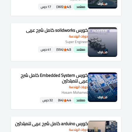
معتمد
4.5
(365)
17 درس
كورس solidworks كامل شرح عربى
دورات الهندسة
Super Engineer
معتمد
4.5
(554)
41 درس
كورس Embedded System كامل شرح
عربى للمبتدئين
دورات الهندسة
Hosam Mohamed
معتمد
4.4
(64)
32 درس
كورس arduino كامل شرح عربى للمبتدئين
دورات الهندسة