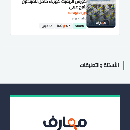
كورس الريفيت كهرباء كامل للمبتدئين
شرح عربى
دورات الهندسة
eng khalid
معتمد
4.7
(64)
32 درس
الأسئلة والتعليقات