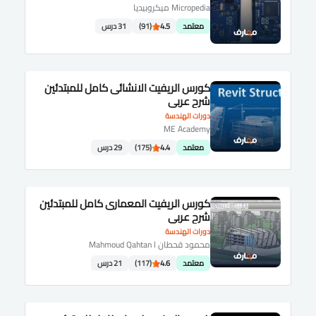
Micropedia ميكروبيديا
معتمد
4.5
(91)
31 درس
كورس الريفيت الانشائى كامل للمبتدئين
شرح عربى
دورات الهندسة
ME Academy
معتمد
4.4
(175)
29 درس
كورس الريفيت المعمارى كامل للمبتدئين
شرح عربى
دورات الهندسة
محمود قحطان Mahmoud Qahtan l
معتمد
4.6
(117)
21 درس