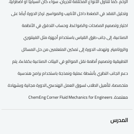
الزخم. كما تتناول الأنواع المختلفة للجريان، سواء كان انسيابيًا أو اضطرابيًا،
وتحليل الفقد في الضغط داخل الأنابيب والمواسير. تركز الدورة أيضًا على
اختيار وتصميم المضخات والضواغط، وحساب التدفق في الأنظمة
الصناعية، إلى جانب طرق القياس باستخدام أجهزة مثل الفينتوري
والروتاميتر. وتهدف الدورة إلى تمكين المتعلمين من حل المسائل
التطبيقية وتصميم أنظمة نقل الموائع في البيئات الصناعية بكفاءة. يتم
دعم الجانب النظري بأنشطة عملية ونمذجة باستخدام برامج هندسية
متخصصة، لتأهيل الطلاب لسوق العمل الهندسي,الدورة مجانية وبشهادة
معتمدة. ChemEng Corner Fluid Mechanics for Engineers
المدرس