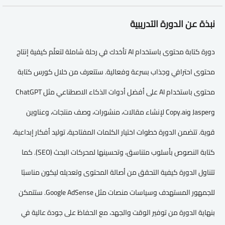
نبذة عن الدورة التدريبية
دورة كتابة محتوى باستخدام AI تأخدك في رحلة شاملة لتعلّم كيفية إنتاج
محتوى احترافي وجذاب بسرعة وفعالية. ستتعرف من خلال كورس كتابة
محتوى باستخدام AI على أفضل أدوات الذكاء الاصطناعي مثل ChatGPT
وJasper وCopy.ai لإنشاء مقالات، منشورات، وصف منتجات، وعناوين
قوية. تتضمن الدورة خطوات اختيار الكلمات المفتاحية، توليد أفكار إبداعية،
كتابة النصوص بأسلوب متناسق، وتحسينها لمحركات البحث (SEO). كما
تتناول الدورة كيفية التحقق من أصالة المحتوى وتعديله ليكون مناسبًا
للجمهور المستهدف وسياسات منصات مثل Google AdSense. ستتمكن
بنهاية الدورة من توفير الوقت والجهد، مع الحفاظ على جودة عالية في