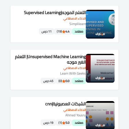
التعلم الموجه|Supervised Learning
الذكاء الاصطناعي
Simplilearn
معتمد
4.4
(19)
11 درس
Unsupervised Machine Learning| التعلم
الغير موجه
الذكاء الاصطناعي
Learn With Geeks
معتمد
0.0
(0)
45 درس
الشبكات العصبونية|cnn
الذكاء الاصطناعي
Ahmed Yousry
معتمد
5.0
(1)
19 درس