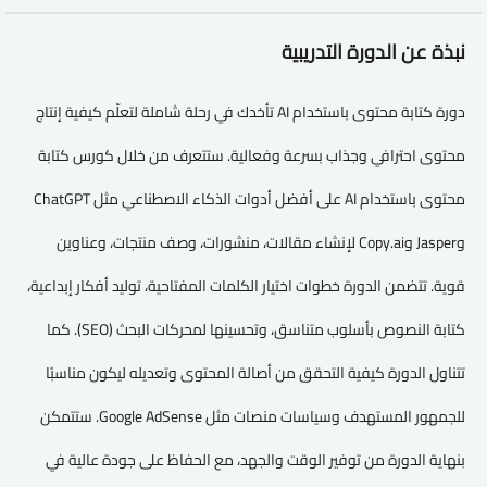
نبذة عن الدورة التدريبية
دورة كتابة محتوى باستخدام AI تأخدك في رحلة شاملة لتعلّم كيفية إنتاج
محتوى احترافي وجذاب بسرعة وفعالية. ستتعرف من خلال كورس كتابة
محتوى باستخدام AI على أفضل أدوات الذكاء الاصطناعي مثل ChatGPT
وJasper وCopy.ai لإنشاء مقالات، منشورات، وصف منتجات، وعناوين
قوية. تتضمن الدورة خطوات اختيار الكلمات المفتاحية، توليد أفكار إبداعية،
كتابة النصوص بأسلوب متناسق، وتحسينها لمحركات البحث (SEO). كما
تتناول الدورة كيفية التحقق من أصالة المحتوى وتعديله ليكون مناسبًا
للجمهور المستهدف وسياسات منصات مثل Google AdSense. ستتمكن
بنهاية الدورة من توفير الوقت والجهد، مع الحفاظ على جودة عالية في