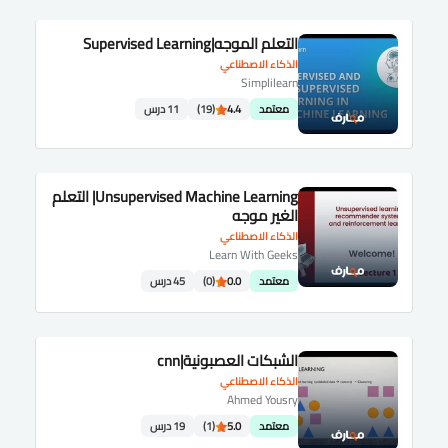
التعلم الموجه|Supervised Learning
الذكاء الاصطناعي
Simplilearn
معتمد
4.4
(19)
11 درس
Unsupervised Machine Learning| التعلم
الغير موجه
الذكاء الاصطناعي
Learn With Geeks
معتمد
0.0
(0)
45 درس
الشبكات العصبونية|cnn
الذكاء الاصطناعي
Ahmed Yousry
معتمد
5.0
(1)
19 درس