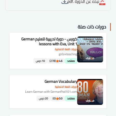
نبذه عن الدورة .pdf
دورات ذات صلة
كورس - دورة تدريبية لتعليم German
lessons with Eva, Unit 1
دورات اللغة الالمانية
girls4teaching
معتمد
4.6
(278)
10 درس
German Vocabulary
دورات اللغة الالمانية
Learn German with GermanPod101.com
معتمد
0.0
(0)
20 درس