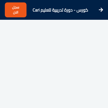
سجل
كورس - دورة تدريبية لتعليم Cari
الان
antwortet - Easy German questions
& answers