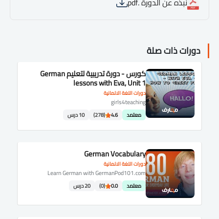
نبذه عن الدورة .pdf
دورات ذات صلة
كورس - دورة تدريبية لتعليم German
lessons with Eva, Unit 1
دورات اللغة الالمانية
girls4teaching
معتمد
4.6
(278)
10 درس
German Vocabulary
دورات اللغة الالمانية
Learn German with GermanPod101.com
معتمد
0.0
(0)
20 درس