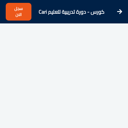
سجل
كورس - دورة تدريبية لتعليم Cari
الان
antwortet - Easy German questions
& answers