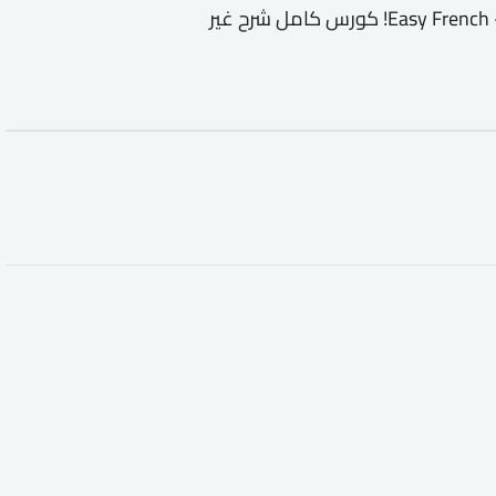
دورة تدريبية لتعليم Easy French - Learn French from the Streets! كورس كامل شرح غير