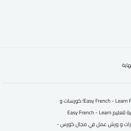
هاية
كورس - دورة تدريبية لتعليم Easy French - Learn French from the Streets! كورسات و
دورات تعليمية و تدريبية في مجال كورس - دورة تدريبية لتعليم Easy French - Learn
فال و الكبار ندورات و ورش عمل في مجال كورس -