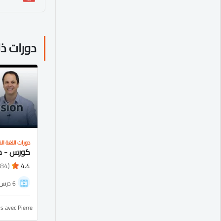
دورات ذ
دورات اللغة ال
(484)
4.4
6 درس
is avec Pierre