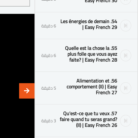
Easy French 30
54. Les énergies de demain
6 دقيقة
| Easy French 29
55. Quelle est la chose la
plus folle que vous ayez
6 دقيقة
faite? | Easy French 28
56. Alimentation et
comportement (II) | Easy
5 دقيقة
French 27
57. Qu'est-ce que tu veux
faire quand tu seras grand?
3 دقيقة
(II) | Easy French 26