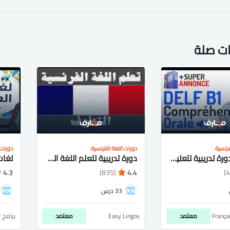
ات صلة
فرنسية
دورات اللغة الفرنسية
دورات 
كورس - دورة تدريبية لتعليم FRENCH TESTS AND EXAMS | DELF, DALF, TCF
دورة تدريبية لتعلم اللغة الفرنسية
4.3
(835)
4.4
33 درس
França
معتمد
Easy Lingos
معتمد
برامج 