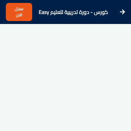
سجل
كورس - دورة تدريبية لتعليم Easy
الان
French - Learn French from the
Streets!