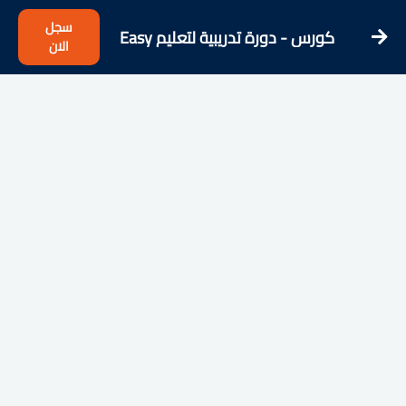
سجل
كورس - دورة تدريبية لتعليم Easy
الان
French - Learn French from the
Streets!