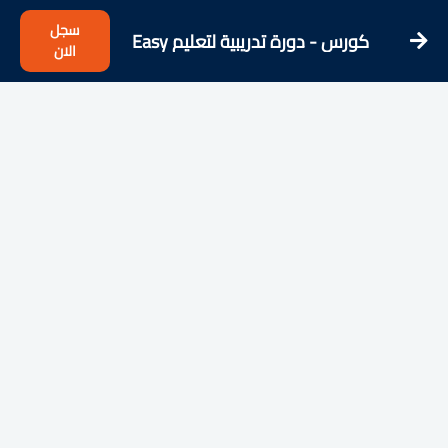
سجل
كورس - دورة تدريبية لتعليم Easy
الان
French - Learn French from the
Streets!