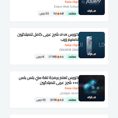
دورات برمجة
Elzero Web School
معتمد
4.8
(4)
53 درس
كورس ui ux شرح عربى كامل للمبتدئيين
تصميم ويب
دورات برمجة
ZAKARYA ZAIN
معتمد
4.4
(1198)
8 درس
كورس تعلم برمجة لغة سي بلس بلس
c++ شرح عربى للمبتدئيين
دورات برمجة
محمد شوشان
معتمد
4.5
(678)
55 درس