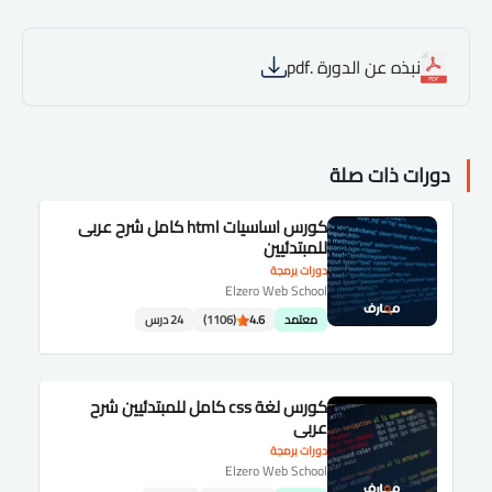
نبذه عن الدورة .pdf
دورات ذات صلة
كورس اساسيات html كامل شرح عربى
للمبتدئيين
دورات برمجة
Elzero Web School
معتمد
4.6
(1106)
24 درس
كورس لغة css كامل للمبتدئيين شرح
عربى
دورات برمجة
Elzero Web School