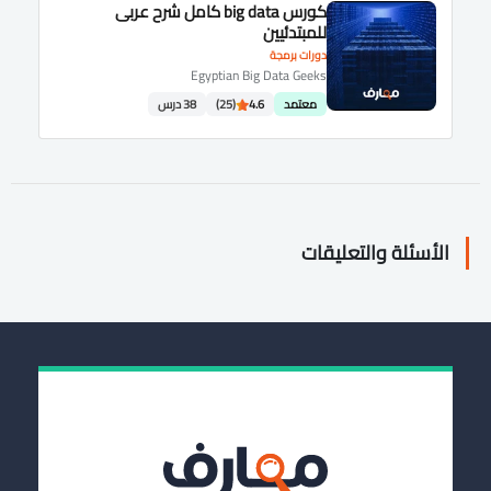
كورس big data كامل شرح عربى
للمبتدئيين
دورات برمجة
Egyptian Big Data Geeks
معتمد
4.6
(25)
38 درس
الأسئلة والتعليقات