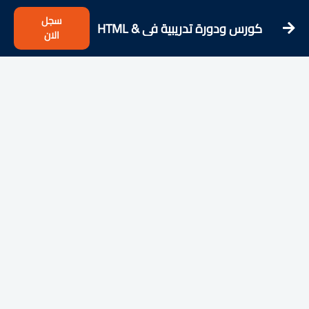
سجل
كورس ودورة تدريبية فى HTML &
الان
CSS