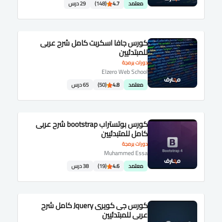
معتمد
4.7
(148)
29 درس
كورس جافا اسكربت كامل شرح عربى
للمبتدئيين
دورات برمجة
Elzero Web School
معتمد
4.8
(50)
65 درس
كورس بوتستراب bootstrap شرح عربى
كامل للمتبدئيين
دورات برمجة
Muhammed Essa
معتمد
4.6
(19)
38 درس
كورس جى كويرى Jquery كامل شرح
عربى للمبتدئيين