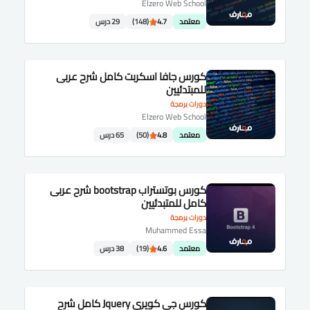
Elzero Web School
معتمد
4.7
(148)
29 درس
كورس جافا اسكربت كامل شرح عربى
للمبتدئيين
دورات برمجة
Elzero Web School
معتمد
4.8
(50)
65 درس
كورس بوتستراب bootstrap شرح عربى
كامل للمتبدئيين
دورات برمجة
Muhammed Essa
معتمد
4.6
(19)
38 درس
كورس جى كويرى Jquery كامل شرح