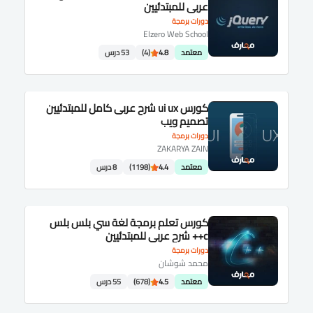
عربى للمبتدئيين
دورات برمجة
Elzero Web School
معتمد
4.8
(4)
53 درس
كورس ui ux شرح عربى كامل للمبتدئيين
تصميم ويب
دورات برمجة
ZAKARYA ZAIN
معتمد
4.4
(1198)
8 درس
كورس تعلم برمجة لغة سي بلس بلس
c++ شرح عربى للمبتدئيين
دورات برمجة
محمد شوشان
معتمد
4.5
(678)
55 درس