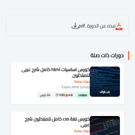
نبذه عن الدورة .pdf
دورات ذات صلة
كورس اساسيات html كامل شرح عربى
للمبتدئيين
دورات برمجة
Elzero Web School
معتمد
4.6
(1106)
24 درس
كورس لغة css كامل للمبتدئيين شرح
عربى
دورات برمجة