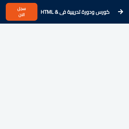
سجل
كورس ودورة تدريبية فى HTML &
الان
CSS