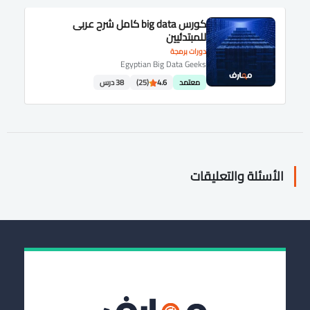
كورس big data كامل شرح عربى
للمبتدئيين
دورات برمجة
Egyptian Big Data Geeks
معتمد
4.6
(25)
38 درس
الأسئلة والتعليقات