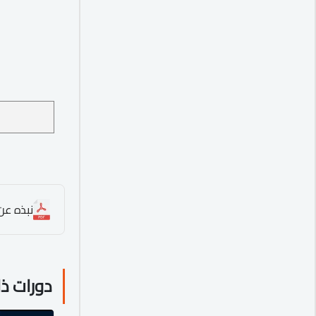
نبذه عن ا
دورات ذ