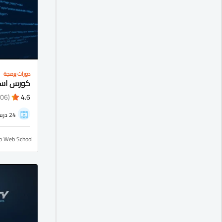
دورات برمجة
(1106)
4.6
24 درس
ro Web School