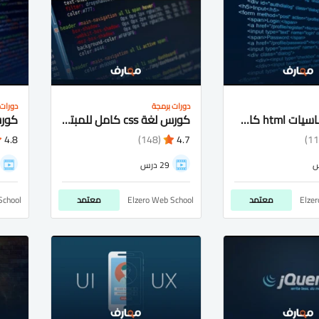
دورات برمجة
دورات 
كورس اساسيات html كامل شرح عربى للمبتدئيين
كورس لغة css كامل للمبتدئيين شرح عربى
4.8
(148)
4.7
29 درس
Elze
معتمد
Elzero Web School
معتمد
School