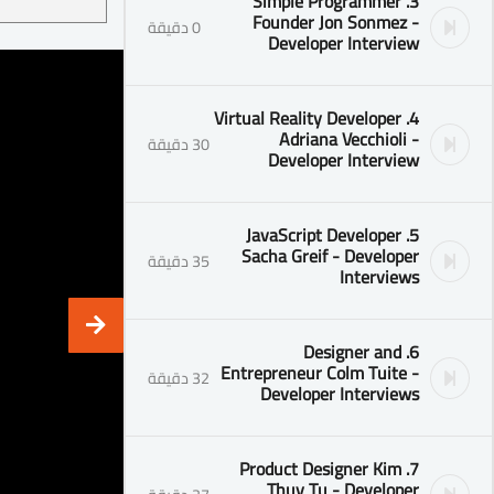
3. Simple Programmer
Founder Jon Sonmez -
0 دقيقة
Developer Interview
4. Virtual Reality Developer
Adriana Vecchioli -
30 دقيقة
Developer Interview
5. JavaScript Developer
Sacha Greif - Developer
35 دقيقة
Interviews
6. Designer and
Entrepreneur Colm Tuite -
32 دقيقة
Developer Interviews
7. Product Designer Kim
Thuy Tu - Developer