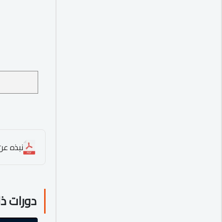
نبذه عن ا
دورات ذ