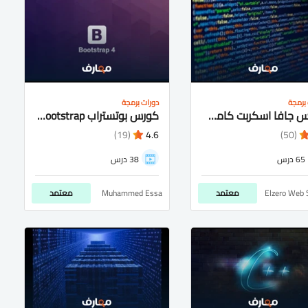
برمجة
دورات برمجة
كورس جافا اسكربت كامل شرح عربى للمبتدئيين
كورس بوتستراب bootstrap شرح عربى كامل للمتبدئيين
(19)
4.6
(50)
65 درس
38 درس
Elzero Web 
معتمد
Muhammed Essa
معتمد