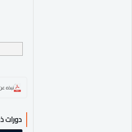
نبذه عن ا
دورات ذ