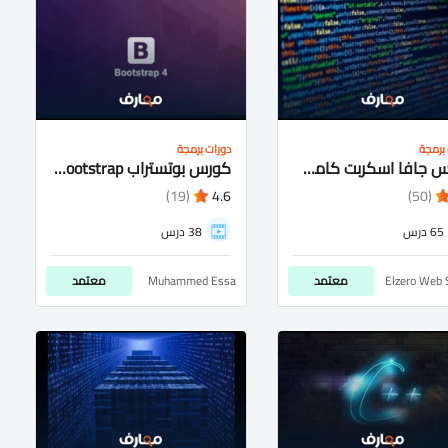
برمجة
دورات برمجة
كورس جافا اسكربت كامل شرح عربى للمبتدئيين
كورس بوتستراب bootstrap شرح عربى كامل للمتبدئيين
(19)
4.6
(50)
65 درس
38 درس
Elzero Web 
معتمد
Muhammed Essa
معتمد