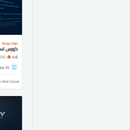
دورات برمجة
(1106)
4.6
24 درس
ro Web School