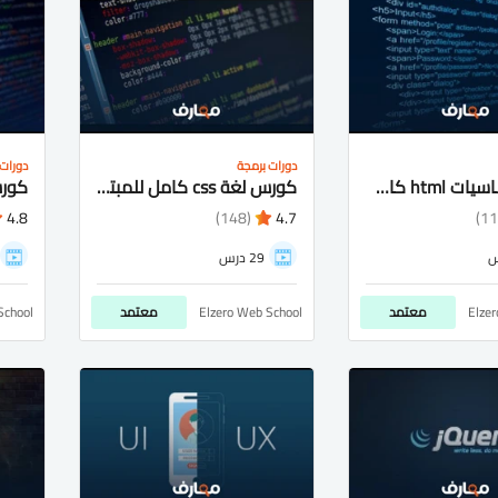
دورات برمجة
دورات 
كورس اساسيات html كامل شرح عربى للمبتدئيين
كورس لغة css كامل للمبتدئيين شرح عربى
4.8
(148)
4.7
29 درس
Elze
معتمد
Elzero Web School
معتمد
School